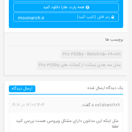
همه پارت هارا دانلود کنید
رمز فایل (تایپ کنید)
moonarch.ir
برچسب ها
Pro 3DSky - Bench1150 280cm
مدل سه بعدی نیمکت از آبجکت های Pro 3DSky
یک دیدگاه ارسال شده
ارسال دیدگاه
16/01/1404 در 19:12
a.esfahani1989
گفت:
مثل اینکه این مدلتون دارای مشکل ویروسی هست بررسی کنید
لطفا