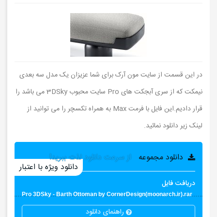
در این قسمت از سایت مون آرک برای شما عزیزان یک مدل سه بعدی
نیمکت که از سری آبجکت های Pro سایت محبوب 3DSky می باشد را
قرار دادیم.این فایل با فرمت Max به همراه تکسچر را می توانید از
لینک زیر دانلود نمائید.
دانلود مجموعه
از سرعت دانلود لذت ببرید!
دانلود ویژه با اعتبار
دریافت فایل
Pro 3DSky - Barth Ottoman by CornerDesign(moonarch.ir).rar
راهنمای دانلود