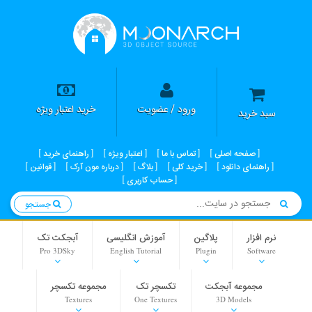
ورود / عضویت
خرید اعتبار ویژه
سبد خرید
صفحه اصلی
تماس با ما
اعتبار ویژه
راهنمای خرید
راهنمای دانلود
خرید کلی
بلاگ
درباره مون آرک
قوانین
حساب کاربری
جستجو
نرم افزار
پلاگین
آموزش انگلیسی
آبجکت تک
Pro 3DSky
English Tutorial
Plugin
Software
مجموعه آبجکت
تکسچر تک
مجموعه تکسچر
Textures
One Textures
3D Models