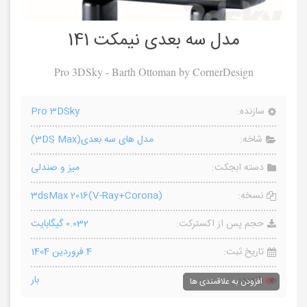
مدل سه بعدی نیمکت 141
Pro 3DSky - Barth Ottoman by CornerDesign
سازنده:
Pro 3DSky
شاخه:
مدل های سه بعدی(3DS Max)
دسته ابجکت:
میز و صندلی
نسخه:
3dsMax 2016(V-Ray+Corona)
حجم پس از اکسترکت:
0.032 گیگابایت
تاریخ ثبت:
4 فروردین 1404
بازدید:
بار
افزودن به علاقمندی ها