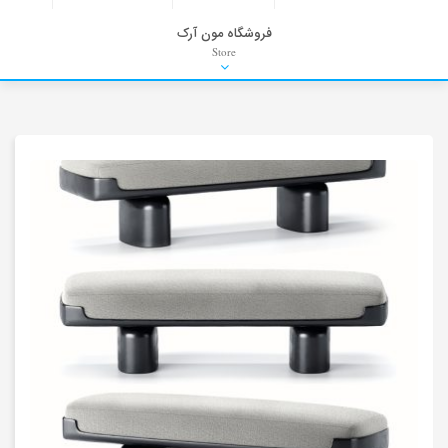
فروشگاه مون آرک
Store
HDRI
Material
PNG-PSD
Exterior Scenes
Interior Scenes
Moulding
Refrences
Stock Images
Background