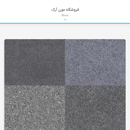
فروشگاه مون آرک
Store
HDRI
Material
PNG-PSD
Exterior Scenes
Interior Scenes
Moulding
Refrences
Stock Images
Background