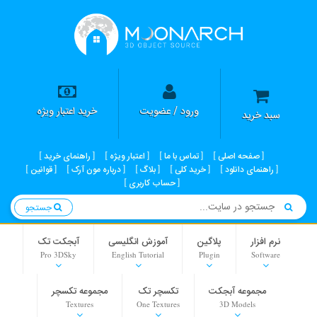
ورود / عضویت
خرید اعتبار ویژه
سبد خرید
صفحه اصلی
تماس با ما
اعتبار ویژه
راهنمای خرید
راهنمای دانلود
خرید کلی
بلاگ
درباره مون آرک
قوانین
حساب کاربری
جستجو
نرم افزار
پلاگین
آموزش انگلیسی
آبجکت تک
Pro 3DSky
English Tutorial
Plugin
Software
مجموعه آبجکت
تکسچر تک
مجموعه تکسچر
Textures
One Textures
3D Models