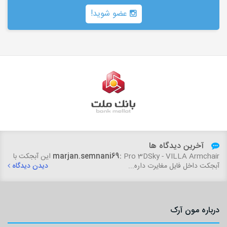
عضو شوید!
آخرین دیدگاه ها
woundedtiger1234:
درود این نسخه 7 برای مکس 2025 هم جوابه؟...
marjan.semnani69:
Pro 3DSky - VILLA Armchair این آبجکت با
آبجکت داخل فایل مغایرت داره...
دیدن دیدگاه
دیدن دیدگاه
درباره مون آرک