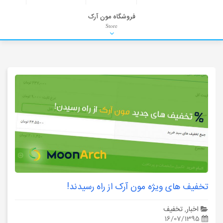
فروشگاه مون آرک
Store
HDRI
Material
PNG-PSD
Exterior Scenes
Interior Scenes
Moulding
Refrences
Stock Images
Background
تخفیف های ویژه مون آرک از راه رسیدند!
اخبار
,
تخفیف
16/07/1395