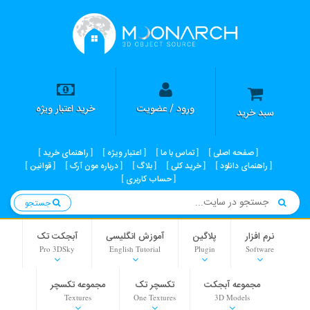
ورود / عضویت
خرید اعتبار ویژه
سبد خرید
صفحه اصلی
تماس با ما
اعتبار ویژه
راهنمای خرید
راهنمای دانلود
خرید کلی
بلاگ
درباره مون آرک
قوانین
حساب کاربری
جستجو
نرم افزار
پلاگین
آموزش انگلیسی
آبجکت تک
Pro 3DSky
English Tutorial
Plugin
Software
مجموعه آبجکت
تکسچر تک
مجموعه تکسچر
Textures
One Textures
3D Models