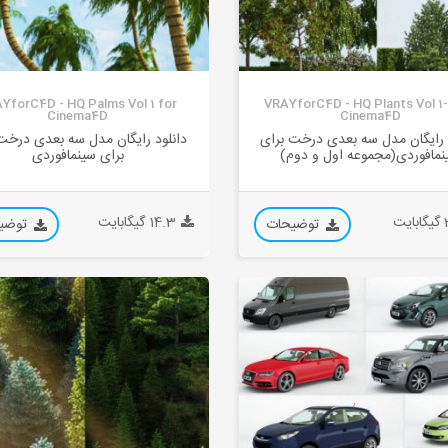
YforC4D - HQ Palms Vol 1 for
VRAYforC4D - HQ Plants Vol 1-
Cinema4D
Cinema4D
 رایگان مدل سه بعدی درخت برای
دانلود رایگان مدل سه بعدی درخت
نمافوردی(مجموعه اول و دوم)
برای سینمافوردی
یت
14.3 گیگابایت
توضیحات
توضی