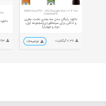
VRAYforC4D - HQ Details Vol 1-2-4 for
for
Cinema4D
دانلود رایگان مدل سه بعدی تخت، بطری
دانلود
و ادکلن برای سینمافوردی(مجموعه اول،
دوم و چهارم)
2.36 گیگابایت
0.793 گی
توضیحات