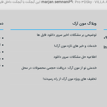
Pro 3D این آبجکت با آبجکت داخل فایل مغایرت داره...
marjan.semnani69:
وبلاگ مون آرک
دس
توضیحی بر مشکلات اخیر سرور دانلود فایل ها
0
ص
ا
خدمات و خبر های تازه مون آرک!
I
ر
اطلاعیه حل مشکلات سرور دانلود
ب
ق
خدمتی نو از مون آرک: دریافت حجمی محصولات در محل
تخفیف های ویژه مون آرک از راه رسیدند!