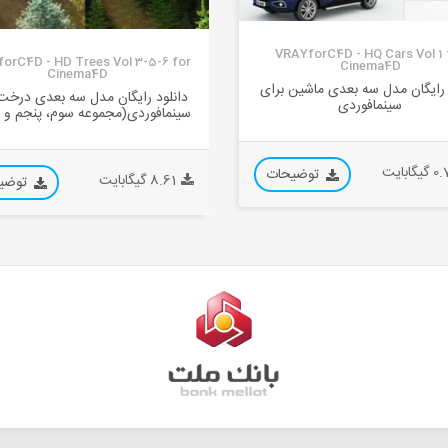
VRAYforC4D - HQ Cars Vol 1 
orC4D - HD Trees Vol 3-5-6 for
Cinema4D
Cinema4D
 رایگان مدل سه بعدی ماشین برای
دانلود رایگان مدل سه بعدی درخت
سینمافوردی
سینمافوردی(مجموعه سوم، پنجم و
گابایت
توضیحات
8.61 گیگابایت
توضی