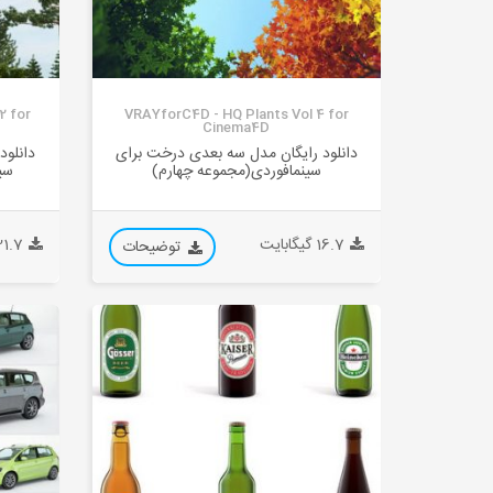
2 for
VRAYforC4D - HQ Plants Vol 4 for
Cinema4D
دانلود رایگان مدل سه بعدی درخت برای
دانلود
سینمافوردی(مجموعه چهارم)
سی
16.7 گیگابایت
21.7 گیگابا
توضیحات