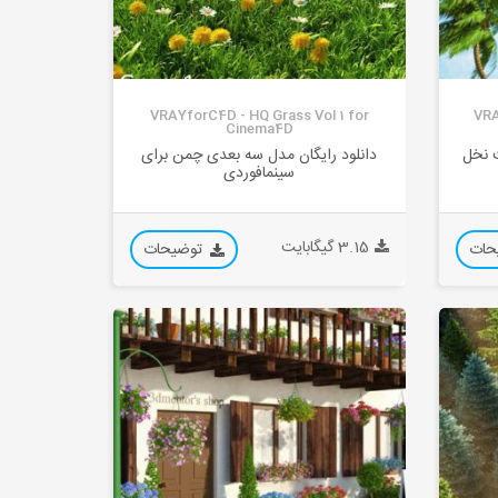
VRAYforC4D - HQ Grass Vol 1 for
VRA
Cinema4D
 نخل
دانلود رایگان مدل سه بعدی چمن برای
سینمافوردی
3.15 گیگابایت
حات
توضیحات