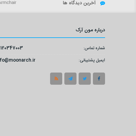
آخرین دیدگاه ها
Sky - VILLA Armchair
درباره مون آرک
شماره تماس:
9120347003
ایمیل پشتیبانی:
nfo@moonarch.ir