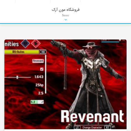
فروشگاه مون آرک
Store
HDRI
Material
PNG-PSD
Exterior Scenes
Interior Scenes
Moulding
Refrences
Stock Images
Background