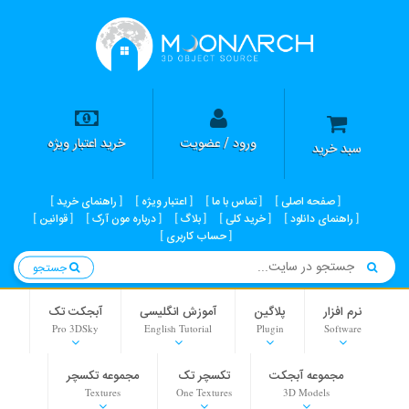
ورود / عضویت
خرید اعتبار ویژه
سبد خرید
صفحه اصلی
تماس با ما
اعتبار ویژه
راهنمای خرید
راهنمای دانلود
خرید کلی
بلاگ
درباره مون آرک
قوانین
حساب کاربری
جستجو
نرم افزار
پلاگین
آموزش انگلیسی
آبجکت تک
Pro 3DSky
English Tutorial
Plugin
Software
مجموعه آبجکت
تکسچر تک
مجموعه تکسچر
Textures
One Textures
3D Models