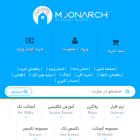
ورود / عضویت
خرید اعتبار ویژه
سبد خرید
صفحه اصلی
تماس با ما
اعتبار ویژه
راهنمای خرید
راهنمای دانلود
خرید کلی
بلاگ
درباره مون آرک
قوانین
حساب کاربری
جستجو
نرم افزار
پلاگین
آموزش انگلیسی
آبجکت تک
Pro 3DSky
English Tutorial
Plugin
Software
مجموعه آبجکت
تکسچر تک
مجموعه تکسچر
Textures
One Textures
3D Models