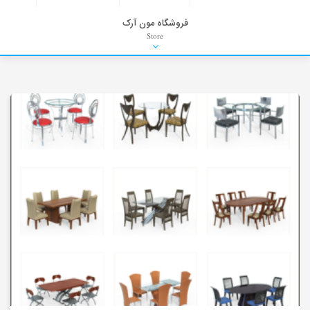
فروشگاه مون آرک
Store
HDRI
Material
PNG-PSD
Exterior Scenes
Interior Scenes
Moulding
Refrences
Stock Images
Background