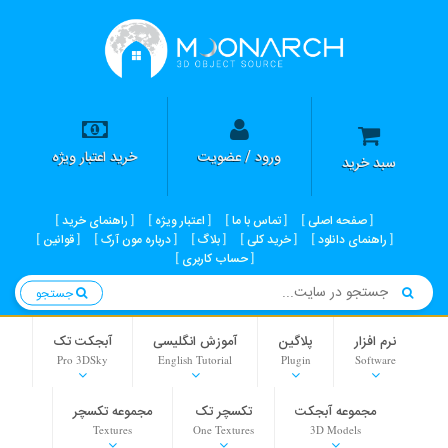
ورود / عضویت
خرید اعتبار ویژه
سبد خرید
صفحه اصلی
تماس با ما
اعتبار ویژه
راهنمای خرید
راهنمای دانلود
خرید کلی
بلاگ
درباره مون آرک
قوانین
حساب کاربری
جستجو
نرم افزار
پلاگین
آموزش انگلیسی
آبجکت تک
Pro 3DSky
English Tutorial
Plugin
Software
مجموعه آبجکت
تکسچر تک
مجموعه تکسچر
Textures
One Textures
3D Models