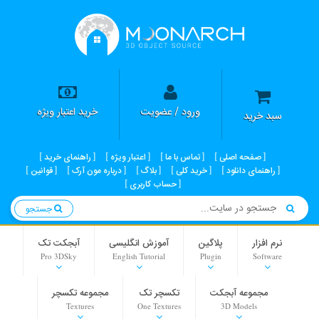
ورود / عضویت
خرید اعتبار ویژه
سبد خرید
صفحه اصلی
تماس با ما
اعتبار ویژه
راهنمای خرید
راهنمای دانلود
خرید کلی
بلاگ
درباره مون آرک
قوانین
حساب کاربری
جستجو
نرم افزار
پلاگین
آموزش انگلیسی
آبجکت تک
Pro 3DSky
English Tutorial
Plugin
Software
مجموعه آبجکت
تکسچر تک
مجموعه تکسچر
Textures
One Textures
3D Models