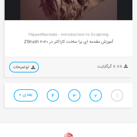
FlippedNormals – Introduction to Sculpting
آموزش مقدمه ای برا ساخت کاراکتر در ZBrush 2020
8.78 گیگابایت
توضیحات
بعدی »
1
4
3
2