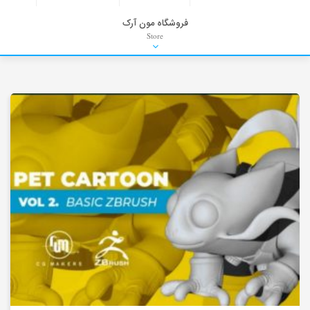
فروشگاه مون آرک
Store
HDRI
Material
PNG-PSD
Exterior Scenes
Interior Scenes
Moulding
Refrences
Stock Images
Background