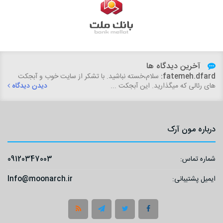
آخرین دیدگاه ها
fatemeh.dfard:
سلام،خسته نباشید. با تشکر از سایت خوب و آبجکت
های رئالی که میگذارید. این آبجکت ...
دیدن دیدگاه
درباره مون آرک
شماره تماس:
09120347003
ایمیل پشتیبانی:
Info@moonarch.ir