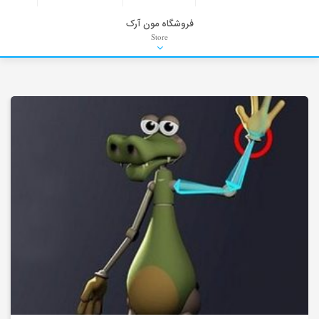
فروشگاه مون آرک
Store
HDRI
Material
PNG-PSD
Exterior Scenes
Interior Scenes
Moulding
Refrences
Stock Images
Background