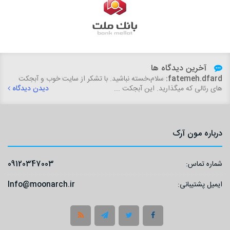
آخرین دیدگاه ها
fatemeh.dfard:
سلام،خسته نباشید. با تشکر از سایت خوب و آبجکت
های رئالی که میگذارید. این آبجکت ...
دیدن دیدگاه
درباره مون آرک
شماره تماس:
09120347003
ایمیل پشتیبانی:
Info@moonarch.ir