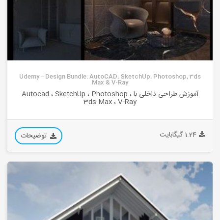
Udemy – Design Bundle: AutoCAD, SketchUp, Photoshop, 3ds
Max & V-Ray
آموزش طراحی داخلی با Autocad ، SketchUp ، Photoshop ،
3ds Max ، V-Ray
1.24 گیگابایت
توضیحات