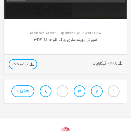
Arch Viz Artist – Optimize your workflow
آموزش بهینه سازی ورک فلو 3DS Max
0.408 گیگابایت
توضیحات
بعدی »
…
1
8
3
2