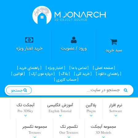
ورود / عضویت
خرید اعتبار ویژه
سبد خرید
صفحه اصلی
تماس با ما
اعتبار ویژه
راهنمای خرید
راهنمای دانلود
خرید کلی
بلاگ
درباره مون آرک
قوانین
حساب کاربری
جستجو
نرم افزار
پلاگین
آموزش انگلیسی
آبجکت تک
Pro 3DSky
English Tutorial
Plugin
Software
مجموعه آبجکت
تکسچر تک
مجموعه تکسچر
Textures
One Textures
3D Models