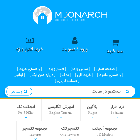
ورود / عضویت
خرید اعتبار ویژه
سبد خرید
صفحه اصلی
تماس با ما
اعتبار ویژه
راهنمای خرید
راهنمای دانلود
خرید کلی
بلاگ
درباره مون آرک
قوانین
حساب کاربری
جستجو
نرم افزار
پلاگین
آموزش انگلیسی
آبجکت تک
Pro 3DSky
English Tutorial
Plugin
Software
مجموعه آبجکت
تکسچر تک
مجموعه تکسچر
Textures
One Textures
3D Models