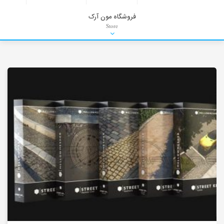
فروشگاه مون آرک
Store
HDRI
Material
PNG-PSD
Exterior Scenes
Interior Scenes
Moulding
Refrences
Stock Images
Background