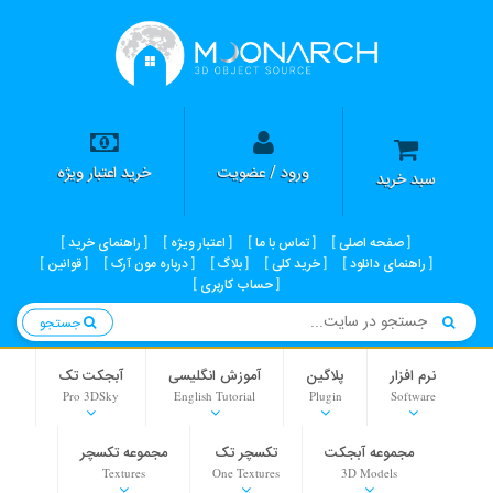
ورود / عضویت
خرید اعتبار ویژه
سبد خرید
صفحه اصلی
تماس با ما
اعتبار ویژه
راهنمای خرید
راهنمای دانلود
خرید کلی
بلاگ
درباره مون آرک
قوانین
حساب کاربری
جستجو
نرم افزار
پلاگین
آموزش انگلیسی
آبجکت تک
Pro 3DSky
English Tutorial
Plugin
Software
مجموعه آبجکت
تکسچر تک
مجموعه تکسچر
Textures
One Textures
3D Models