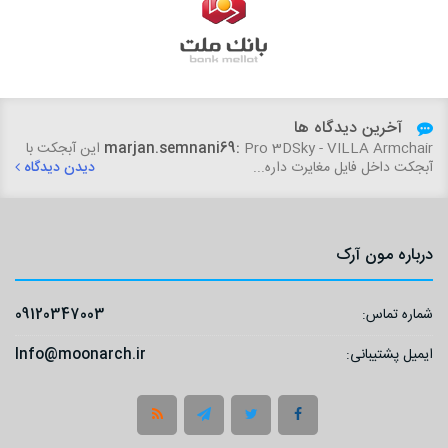
آخرین دیدگاه ها
woundedtiger1234:
درود این نسخه 7 برای مکس 2025 هم جوابه؟...
marjan.semnani69:
Pro 3DSky - VILLA Armchair این آبجکت با
آبجکت داخل فایل مغایرت داره...
دیدن دیدگاه
دیدن دیدگاه
درباره مون آرک
شماره تماس:
09120347003
ایمیل پشتیبانی:
Info@moonarch.ir