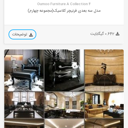
Oumoo Furniture A Collection 4
مدل سه بعدی فرنیچر کلاسیک(مجموعه چهارم)
0.642 گیگابایت
توضیحات