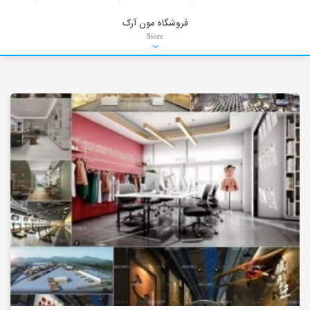
فروشگاه مون آرک
Store
HDRI
Material
PNG-PSD
Exterior Scenes
Interior Scenes
Moulding
Refrences
Stock Images
Background