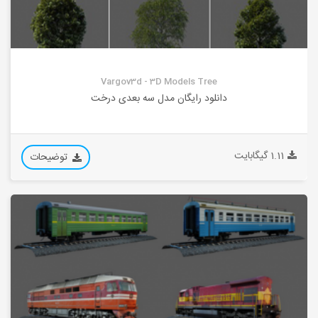
Vargov3d - 3D Models Tree
دانلود رایگان مدل سه بعدی درخت
1.11 گیگابایت
توضیحات