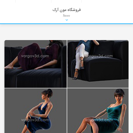
فروشگاه مون آرک
Store
HDRI
Material
PNG-PSD
Exterior Scenes
Interior Scenes
Moulding
Refrences
Stock Images
Background