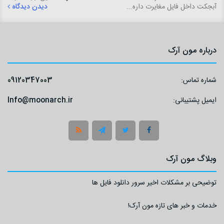
آبجکت داخل فایل مغایرت داره...
دیدن دیدگاه
دیدن دیدگاه
درباره مون آرک
شماره تماس:
09120347003
ایمیل پشتیبانی:
Info@moonarch.ir
وبلاگ مون آرک
توضیحی بر مشکلات اخیر سرور دانلود فایل ها
خدمات و خبر های تازه مون آرک!