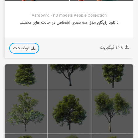
Vargov3d - 3D models People Collection
دانلود رایگان مدل سه بعدی اشخاص در حالت های مختلف
1.28 گیگابایت
توضیحات