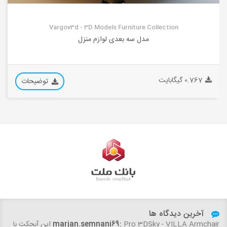
Vargov3d - 3D Models Furniture Collection
مدل سه بعدی لوازم منزل
0.767 گیگابایت
توضیحات
آخرین دیدگاه ها
woundedtiger1234:
درود این نسخه 7 برای مکس 2025 هم جوابه؟...
marjan.semnani69:
Pro 3DSky - VILLA Armchair این آبجکت با