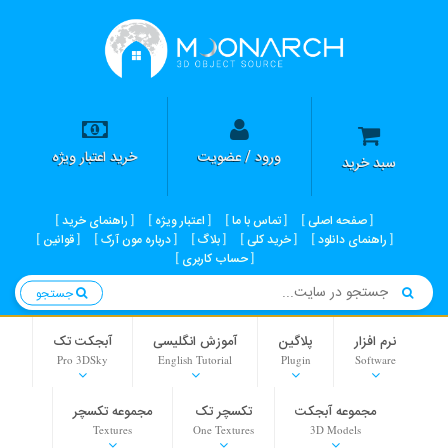
ورود / عضویت
خرید اعتبار ویژه
سبد خرید
صفحه اصلی
تماس با ما
اعتبار ویژه
راهنمای خرید
راهنمای دانلود
خرید کلی
بلاگ
درباره مون آرک
قوانین
حساب کاربری
جستجو
نرم افزار
پلاگین
آموزش انگلیسی
آبجکت تک
Pro 3DSky
English Tutorial
Plugin
Software
مجموعه آبجکت
تکسچر تک
مجموعه تکسچر
Textures
One Textures
3D Models