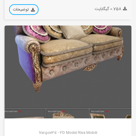
0.758 گیگابایت
توضیحات
Vargov3d - 3D Model Riva Mobili