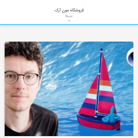
فروشگاه مون آرک
Store
HDRI
Material
PNG-PSD
Exterior Scenes
Interior Scenes
Moulding
Refrences
Stock Images
Background