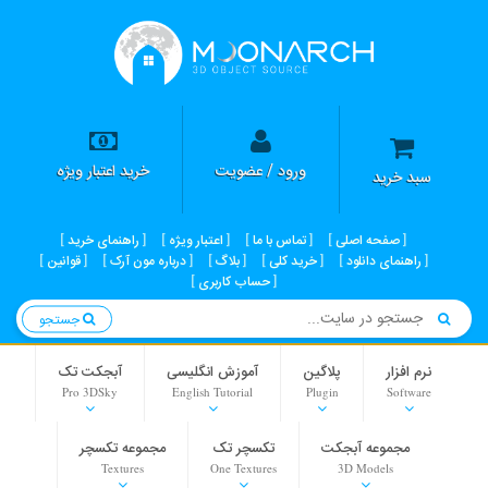
ورود / عضویت
خرید اعتبار ویژه
سبد خرید
صفحه اصلی
تماس با ما
اعتبار ویژه
راهنمای خرید
راهنمای دانلود
خرید کلی
بلاگ
درباره مون آرک
قوانین
حساب کاربری
جستجو
نرم افزار
پلاگین
آموزش انگلیسی
آبجکت تک
Pro 3DSky
English Tutorial
Plugin
Software
مجموعه آبجکت
تکسچر تک
مجموعه تکسچر
Textures
One Textures
3D Models