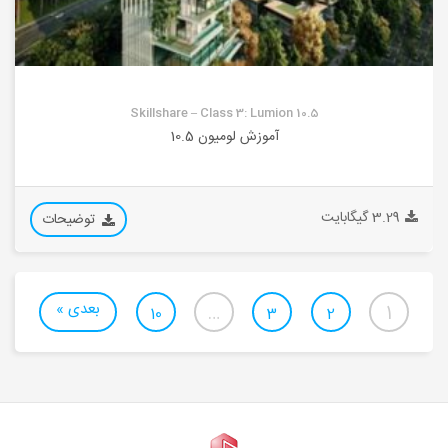
Skillshare – Class 3: Lumion 10.5
آموزش لومیون 10.5
3.29 گیگابایت
توضیحات
بعدی »
…
1
10
3
2