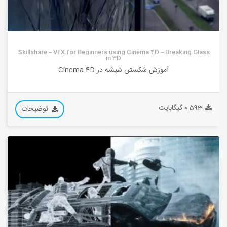
Skillshare – VFX for Beginners using Cinema 4D – Breaking Glass
in 3D
آموزش شکستن شیشه در Cinema 4D
0.593 گیگابایت
توضیحات