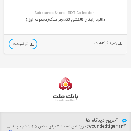
Substance Store - RDT Collection 1
دانلود رایگان کالکشن تکسچر سنگ(مجموعه اول)
8.09 گیگابایت
توضیحات
آخرین دیدگاه ها
fatemeh.dfard:
woundedtiger1234:
درود این نسخه 7 برای مکس 2025 هم جوابه؟...
سلام،خسته نباشید. با تشکر از سایت خوب و آبجکت