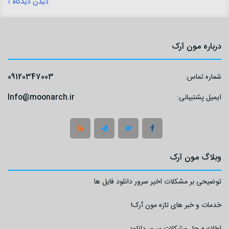
های رئالی که میگذارید. این آبجکت ...
دیدن دیدگاه
دیدن دیدگاه
درباره مون آرک
شماره تماس:
09120347003
ایمیل پشتیبانی:
Info@moonarch.ir
وبلاگ مون آرک
توضیحی بر مشکلات اخیر سرور دانلود فایل ها
خدمات و خبر های تازه مون آرک!