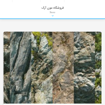
فروشگاه مون آرک
Store
HDRI
Material
PNG-PSD
Exterior Scenes
Interior Scenes
Moulding
Refrences
Stock Images
Background