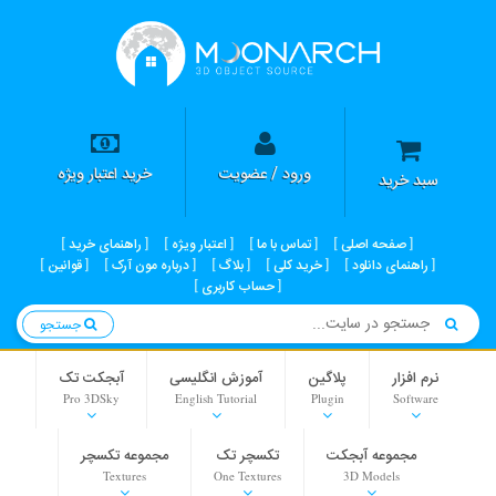
ورود / عضویت
خرید اعتبار ویژه
سبد خرید
صفحه اصلی
تماس با ما
اعتبار ویژه
راهنمای خرید
راهنمای دانلود
خرید کلی
بلاگ
درباره مون آرک
قوانین
حساب کاربری
جستجو
نرم افزار
پلاگین
آموزش انگلیسی
آبجکت تک
Pro 3DSky
English Tutorial
Plugin
Software
مجموعه آبجکت
تکسچر تک
مجموعه تکسچر
Textures
One Textures
3D Models