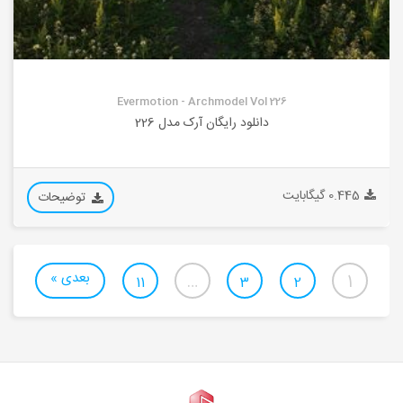
Evermotion - Archmodel Vol 226
دانلود رایگان آرک مدل 226
0.445 گیگابایت
توضیحات
بعدی »
…
1
11
3
2