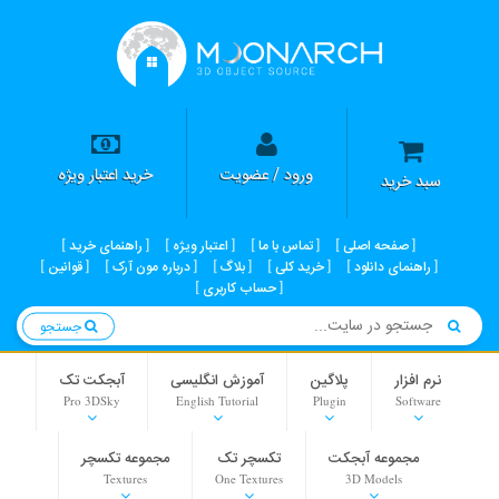
ورود / عضویت
خرید اعتبار ویژه
سبد خرید
صفحه اصلی
تماس با ما
اعتبار ویژه
راهنمای خرید
راهنمای دانلود
خرید کلی
بلاگ
درباره مون آرک
قوانین
حساب کاربری
جستجو
نرم افزار
پلاگین
آموزش انگلیسی
آبجکت تک
Pro 3DSky
English Tutorial
Plugin
Software
مجموعه آبجکت
تکسچر تک
مجموعه تکسچر
Textures
One Textures
3D Models