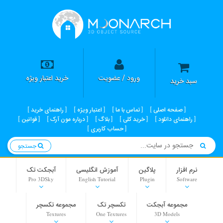
ورود / عضویت
خرید اعتبار ویژه
سبد خرید
صفحه اصلی
تماس با ما
اعتبار ویژه
راهنمای خرید
راهنمای دانلود
خرید کلی
بلاگ
درباره مون آرک
قوانین
حساب کاربری
جستجو
نرم افزار
پلاگین
آموزش انگلیسی
آبجکت تک
Pro 3DSky
English Tutorial
Plugin
Software
مجموعه آبجکت
تکسچر تک
مجموعه تکسچر
Textures
One Textures
3D Models