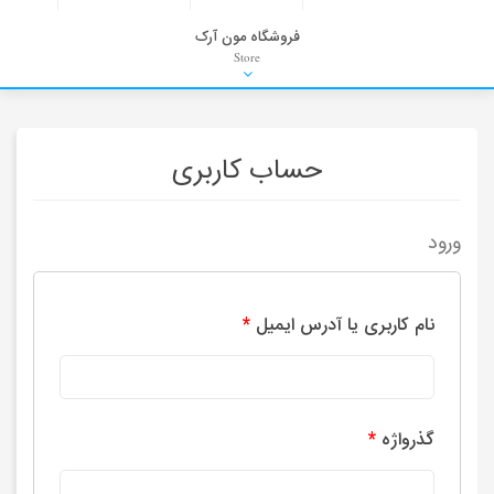
فروشگاه مون آرک
Store
HDRI
Material
PNG-PSD
Exterior Scenes
Interior Scenes
Moulding
Refrences
Stock Images
Background
حساب کاربری
ورود
نام کاربری یا آدرس ایمیل
*
گذرواژه
*