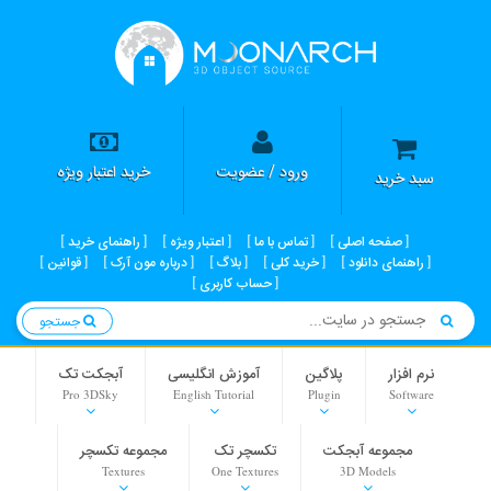
ورود / عضویت
خرید اعتبار ویژه
سبد خرید
صفحه اصلی
تماس با ما
اعتبار ویژه
راهنمای خرید
راهنمای دانلود
خرید کلی
بلاگ
درباره مون آرک
قوانین
حساب کاربری
جستجو
نرم افزار
پلاگین
آموزش انگلیسی
آبجکت تک
Pro 3DSky
English Tutorial
Plugin
Software
مجموعه آبجکت
تکسچر تک
مجموعه تکسچر
Textures
One Textures
3D Models