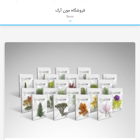
فروشگاه مون آرک
Store
HDRI
Material
PNG-PSD
Exterior Scenes
Interior Scenes
Moulding
Refrences
Stock Images
Background