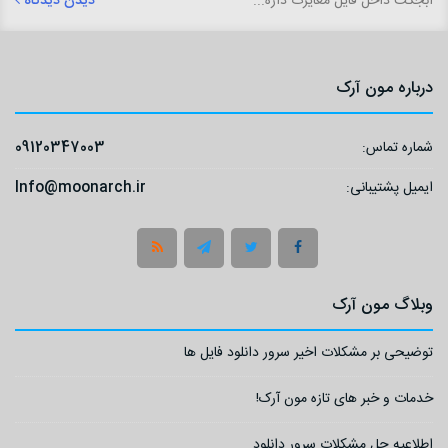
آبجکت داخل فایل مغایرت داره...
دیدن دیدگاه
درباره مون آرک
شماره تماس:
09120347003
ایمیل پشتیبانی:
Info@moonarch.ir
وبلاگ مون آرک
توضیحی بر مشکلات اخیر سرور دانلود فایل ها
خدمات و خبر های تازه مون آرک!
اطلاعیه حل مشکلات سرور دانلود