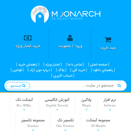
ورود / عضویت
خرید اعتبار ویژه
سبد خرید
صفحه اصلی
تماس با ما
اعتبار ویژه
راهنمای خرید
راهنمای دانلود
خرید کلی
بلاگ
درباره مون آرک
قوانین
حساب کاربری
جستجو
نرم افزار
پلاگین
آموزش انگلیسی
آبجکت تک
Pro 3DSky
English Tutorial
Plugin
Software
مجموعه آبجکت
تکسچر تک
مجموعه تکسچر
Textures
One Textures
3D Models