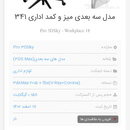
مدل سه بعدی میز و کمد اداری 341
Pro 3DSky - Workplace 18
سازنده:
Pro 3DSky
شاخه:
مدل های سه بعدی(3DS Max)
دسته ابجکت:
لوازم اداری
نسخه:
3dsMax 2015 + fbx(V-Ray+Corona)
حجم پس از اکسترکت:
0.158 گیگابایت
تاریخ ثبت:
17 اسفند 1402
بازدید:
بار
افزودن به علاقمندی ها