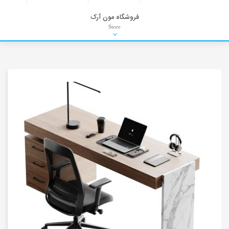
فروشگاه مون آرک
Store
HDRI
Material
PNG-PSD
Exterior Scenes
Interior Scenes
Moulding
Refrences
Stock Images
Background