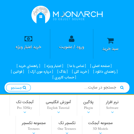
ورود / عضویت
خرید اعتبار ویژه
سبد خرید
صفحه اصلی
تماس با ما
اعتبار ویژه
راهنمای خرید
راهنمای دانلود
خرید کلی
بلاگ
درباره مون آرک
قوانین
حساب کاربری
جستجو
نرم افزار
پلاگین
آموزش انگلیسی
آبجکت تک
Pro 3DSky
English Tutorial
Plugin
Software
مجموعه آبجکت
تکسچر تک
مجموعه تکسچر
Textures
One Textures
3D Models