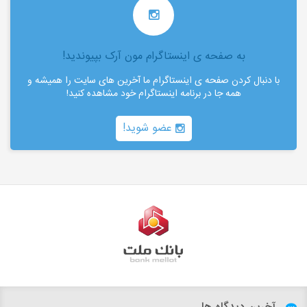
به صفحه ی اینستاگرام مون آرک بپیوندید!
با دنبال کردن صفحه ی اینستاگرام ما آخرین های سایت را همیشه و
همه جا در برنامه اینستاگرام خود مشاهده کنید!
عضو شوید!