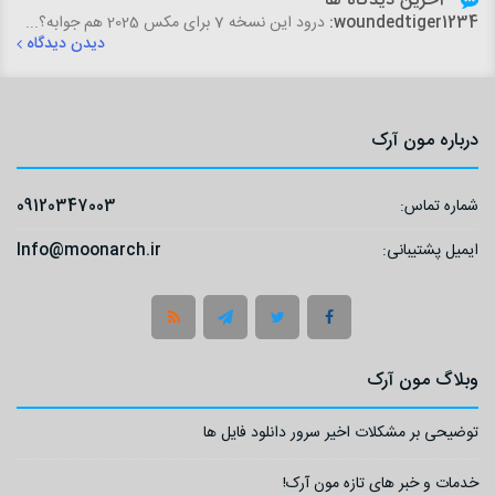
آخرین دیدگاه ها
woundedtiger1234:
درود این نسخه 7 برای مکس 2025 هم جوابه؟...
دیدن دیدگاه
درباره مون آرک
شماره تماس:
09120347003
ایمیل پشتیبانی:
Info@moonarch.ir
وبلاگ مون آرک
توضیحی بر مشکلات اخیر سرور دانلود فایل ها
خدمات و خبر های تازه مون آرک!