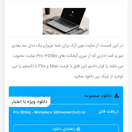
در این قسمت از سایت مون آرک برای شما عزیزان یک مدل سه بعدی
میز و کمد اداری که از سری آبجکت های Pro 3DSky سایت محبوب
می باشد را قرار دادیم.این فایل با فرمت Max و Fbx با تکسچر را می
توانید از لینک زیر دانلود نمائید.
دانلود مجموعه
از سرعت دانلود لذت ببرید!
دانلود ویژه با اعتبار
دریافت فایل
Pro 3DSky - Workplace 18(moonarch.ir).rar
راهنمای دانلود