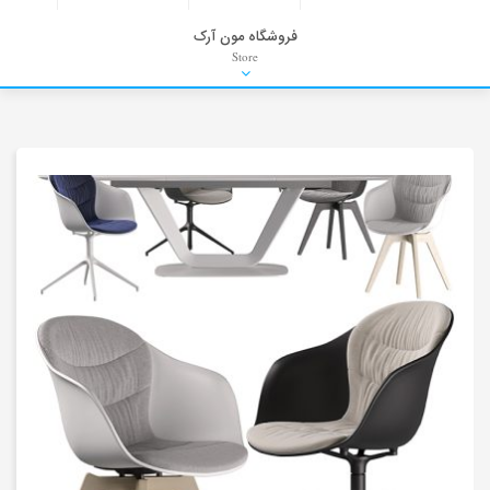
فروشگاه مون آرک
Store
HDRI
Material
PNG-PSD
Exterior Scenes
Interior Scenes
Moulding
Refrences
Stock Images
Background