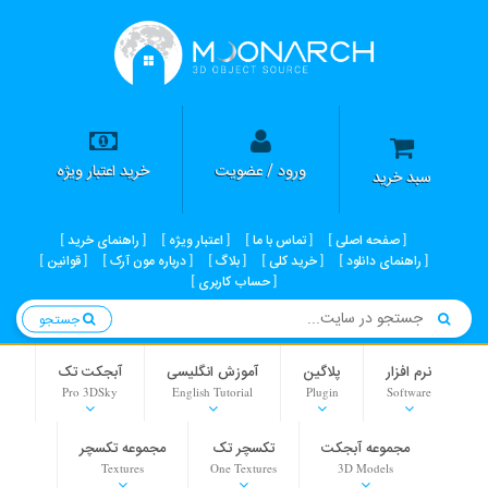
ورود / عضویت
خرید اعتبار ویژه
سبد خرید
صفحه اصلی
تماس با ما
اعتبار ویژه
راهنمای خرید
راهنمای دانلود
خرید کلی
بلاگ
درباره مون آرک
قوانین
حساب کاربری
جستجو
نرم افزار
پلاگین
آموزش انگلیسی
آبجکت تک
Pro 3DSky
English Tutorial
Plugin
Software
مجموعه آبجکت
تکسچر تک
مجموعه تکسچر
Textures
One Textures
3D Models