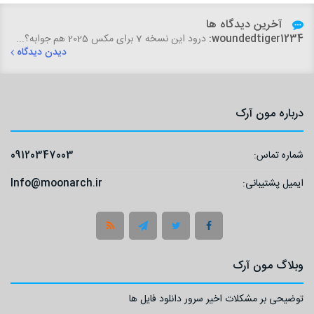
آخرین دیدگاه ها
woundedtiger1234:
درود این نسخه 7 برای مکس 2025 هم جوابه؟...
دیدن دیدگاه
درباره مون آرک
شماره تماس:
09120347003
ایمیل پشتیبانی:
Info@moonarch.ir
وبلاگ مون آرک
توضیحی بر مشکلات اخیر سرور دانلود فایل ها