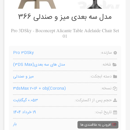
مدل سه بعدی میز و صندلی 366
Pro 3DSky - Boconcept Alicante Table Adelaide Chair Set
01
سازنده:
Pro 3DSky
شاخه:
مدل های سه بعدی(3DS Max)
دسته ابجکت:
میز و صندلی
نسخه:
3dsMax 2016 + obj(Corona)
حجم پس از اکسترکت:
0.053 گیگابایت
تاریخ ثبت:
19 خرداد 1404
بازدید:
بار
افزودن به علاقمندی ها