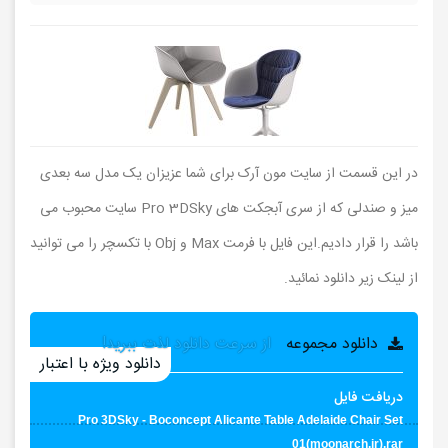
در این قسمت از سایت مون آرک برای شما عزیزان یک مدل سه بعدی
میز و صندلی که از سری آبجکت های Pro 3DSky سایت محبوب می
باشد را قرار دادیم.این فایل با فرمت Max و Obj با تکسچر را می توانید
از لینک زیر دانلود نمائید.
دانلود مجموعه
از سرعت دانلود لذت ببرید!
دانلود ویژه با اعتبار
دریافت فایل
Pro 3DSky - Boconcept Alicante Table Adelaide Chair Set
01(moonarch.ir).rar