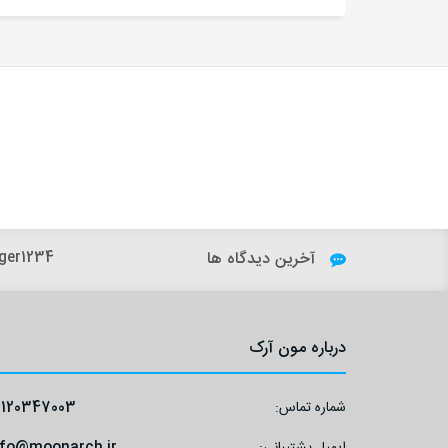
آخرین دیدگاه ها
ger1234:
درباره مون آرک
شماره تماس:
9120347003