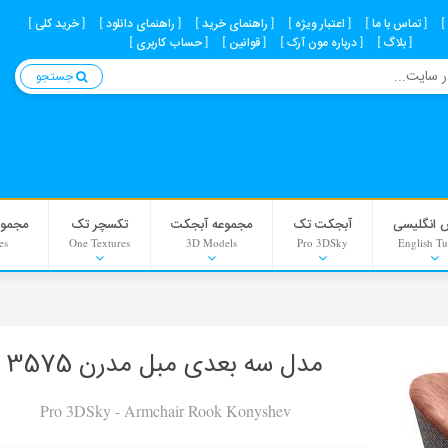
تماس با ما
اعتبار ویژه
راهنمای خرید
راهنمای دانلود
خرید کلی
بلاگ
درباره مون آرک
قوانین
حساب کاربری
جستجو
 انگلیسی
آبجکت تک
مجموعه آبجکت
تکسچر تک
مجموع
es
One Textures
3D Models
Pro 3DSky
English Tu
Interior Scenes
Material
مدل سه بعدی مبل مدرن 3575
Background
Pro 3DSky - Armchair Rook Konyshev