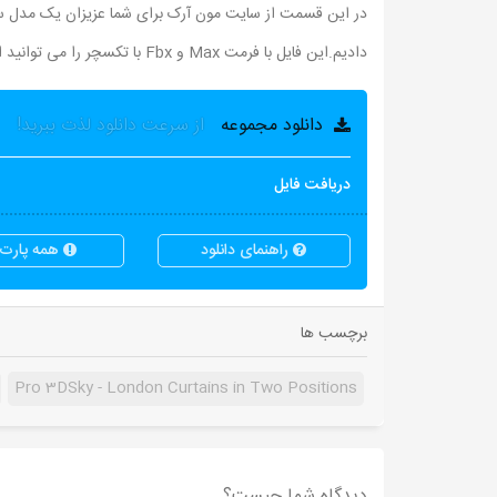
دادیم.این فایل با فرمت Max و Fbx با تکسچر را می توانید از لینک زیر دانلود نمائید.
دانلود مجموعه
از سرعت دانلود لذت ببرید!
دریافت فایل
راهنمای دانلود
همه پارت ه
برچسب ها
Pro 3DSky - London Curtains in Two Positions
دیدگاه شما چیست؟