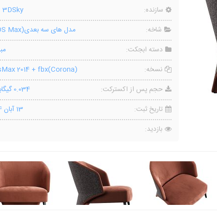
سازنده:
o 3DSky
شاخه:
مدل های سه بعدی(3DS Max)
دسته ابجکت:
مب
نسخه:
Max 2014 + fbx(Corona)
حجم پس از اکسترکت:
0.034 گیگابایت
تاریخ ثبت:
13 آبان 1404
بازدید: