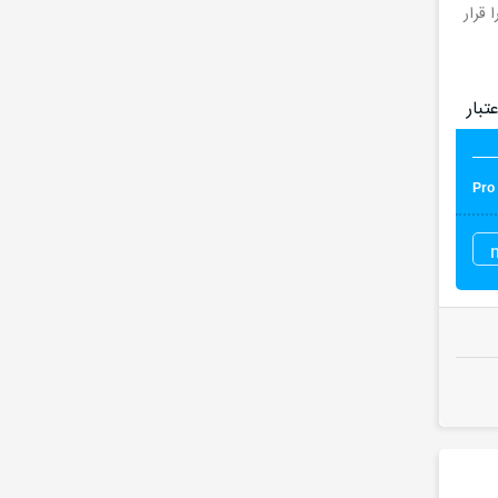
کت های Pro سایت محبوب 3DSky می باشد را قرار
تبار
Pro