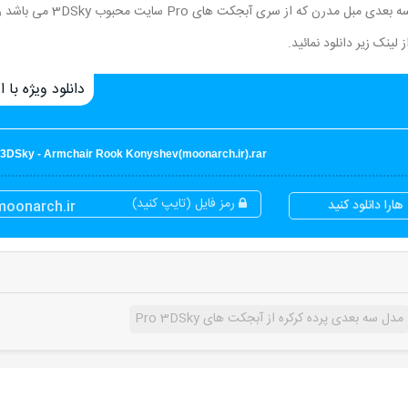
در این قسمت از سایت مون آرک برای شما عزیزان یک مدل سه بعدی مبل مدرن که از سری آبج
دانلود ویژه با اع
 3DSky - Armchair Rook Konyshev(moonarch.ir).rar
رمز فایل (تایپ کنید)
ارا دانلود کنید
moonarch.ir
مدل سه بعدی پرده کرکره از آبجکت های Pro 3DSky