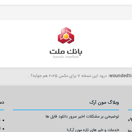
woundedti
درود این نسخه 7 برای مکس 2025 هم جوابه؟...
وبلاگ مون آرک
دس
توضیحی بر مشکلات اخیر سرور دانلود فایل ها
0
ص
ا
خدمات و خبر های تازه مون آرک!