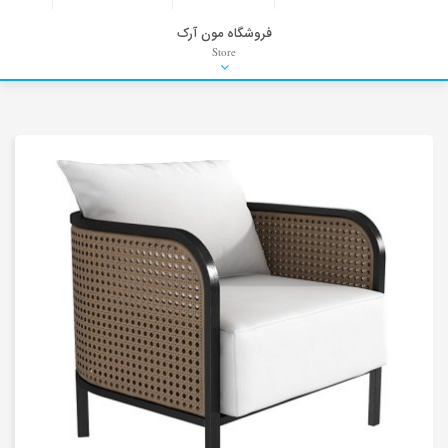
فروشگاه مون آرک
Store
HDRI
Material
PNG-PSD
Exterior Scenes
Interior Scenes
Moulding
Refrences
Stock Images
Background