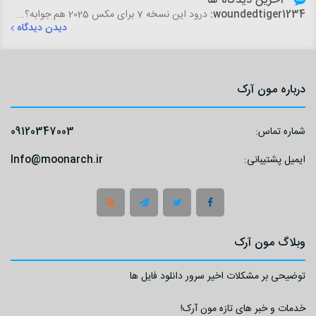
آخرین دیدگاه ها
woundedtiger1234:
درود این نسخه 7 برای مکس 2025 هم جوابه؟...
دیدن دیدگاه
درباره مون آرک
شماره تماس:
09120347003
ایمیل پشتیبانی:
Info@moonarch.ir
وبلاگ مون آرک
توضیحی بر مشکلات اخیر سرور دانلود فایل ها
خدمات و خبر های تازه مون آرک!