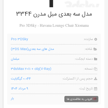
مدل سه بعدی مبل مدرن 3344
Pro 3DSky - Havana Lounge Chair Xiomana
سازنده:
Pro 3DSky
شاخه:
مدل های سه بعدی(3DS Max)
دسته ابجکت:
مبلمان
نسخه:
3dsMax 2011 + obj(V-Ray)
حجم پس از اکسترکت:
0.044 گیگابایت
تاریخ ثبت:
9 مرداد 1404
بازدید:
بار
افزودن به علاقمندی ها