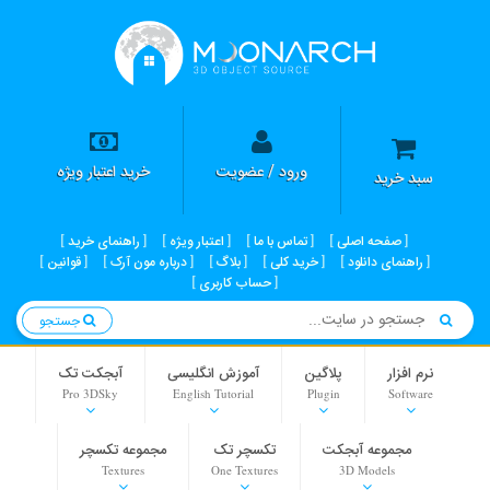
ورود / عضویت
خرید اعتبار ویژه
سبد خرید
صفحه اصلی
تماس با ما
اعتبار ویژه
راهنمای خرید
راهنمای دانلود
خرید کلی
بلاگ
درباره مون آرک
قوانین
حساب کاربری
جستجو
نرم افزار
پلاگین
آموزش انگلیسی
آبجکت تک
Pro 3DSky
English Tutorial
Plugin
Software
مجموعه آبجکت
تکسچر تک
مجموعه تکسچر
Textures
One Textures
3D Models