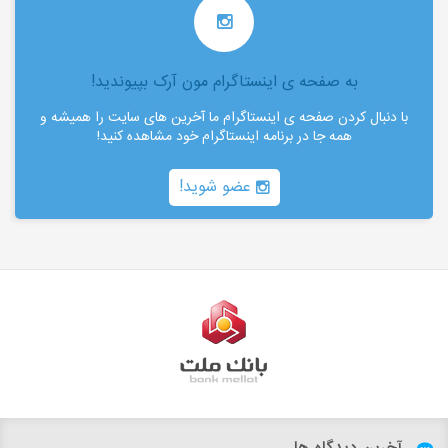
به صفحه ی اینستاگرام مون آرک بپیوندید!
با دنبال کردن صفحه ی اینستاگرام ما آخرین های سایت را همیشه و
همه جا در برنامه اینستاگرام خود مشاهده کنید!
عضو شوید!