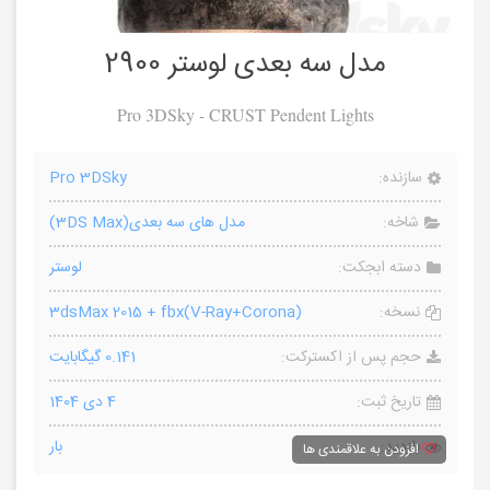
مدل سه بعدی لوستر 2900
Pro 3DSky - CRUST Pendent Lights
سازنده:
Pro 3DSky
شاخه:
مدل های سه بعدی(3DS Max)
دسته ابجکت:
لوستر
نسخه:
3dsMax 2015 + fbx(V-Ray+Corona)
حجم پس از اکسترکت:
0.141 گیگابایت
تاریخ ثبت:
4 دی 1404
بازدید:
بار
افزودن به علاقمندی ها