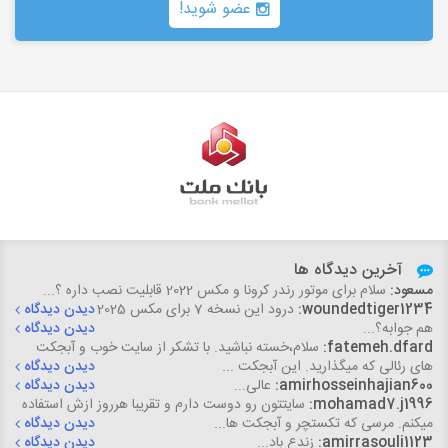
عضو شوید!
آخرین دیدگاه ها
مسعود:
سلام برای موتور رندر کرونا و مکس 2022 قابلیت نصب داره ؟...
woundedtiger1234:
درود این نسخه 7 برای مکس 2025
دیدن دیدگاه
هم جوابه؟...
دیدن دیدگاه
fatemeh.dfard:
سلام،خسته نباشید. با تشکر از سایت خوب و آبجکت
های رئالی که میگذارید. این آبجکت ...
دیدن دیدگاه
amirhosseinhajian600:
عالی...
دیدن دیدگاه
mohamad7.j1996:
سایتتون رو دوست دارم و تقریبا هرروز ازش استفاده
میکنم. مرسی که تکستچر و آبجکت ها...
دیدن دیدگاه
amirrasouli1123:
زندع باد...
دیدن دیدگاه