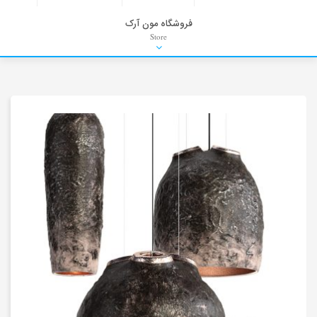
فروشگاه مون آرک
Store
HDRI
Material
PNG-PSD
Exterior Scenes
Interior Scenes
Moulding
Refrences
Stock Images
Background