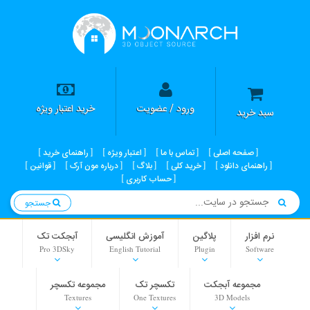
ورود / عضویت
خرید اعتبار ویژه
سبد خرید
صفحه اصلی
تماس با ما
اعتبار ویژه
راهنمای خرید
راهنمای دانلود
خرید کلی
بلاگ
درباره مون آرک
قوانین
حساب کاربری
جستجو
نرم افزار
پلاگین
آموزش انگلیسی
آبجکت تک
Pro 3DSky
English Tutorial
Plugin
Software
مجموعه آبجکت
تکسچر تک
مجموعه تکسچر
Textures
One Textures
3D Models