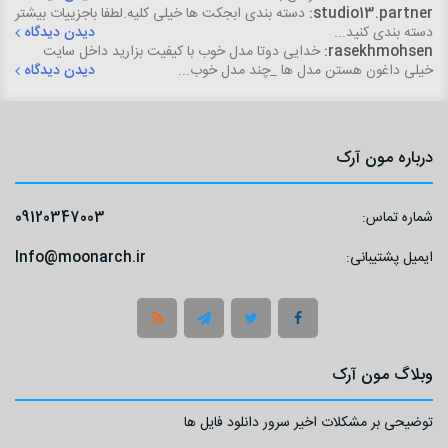
studio13.partner:
دسته بندی ابجکت ها خیلی کلیه.لطفا باجزییات بیشتر
دسته بندی کنید...
دیدن دیدگاه
rasekhmohsen:
خدایی دوتا مدل خوب با کیفیت بزارید داخل سایت
خیلی داغون هستن مدل ها _چند مدل خوب...
دیدن دیدگاه
درباره مون آرک
شماره تماس:
09120347003
ایمیل پشتیبانی:
Info@moonarch.ir
وبلاگ مون آرک
توضیحی بر مشکلات اخیر سرور دانلود فایل ها