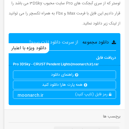
لوستر که از سری آبجکت های Pro سایت محبوب 3DSky می باشد را
قرار دادیم.این فایل با فرمت Max و Fbx به همراه تکسچر را می توانید
از لینک زیر دانلود نمائید.
دانلود مجموعه
از سرعت دانلود لذت ببرید!
دانلود ویژه با اعتبار
دریافت فایل
Pro 3DSky - CRUST Pendent Lights(moonarch.ir).rar
راهنمای دانلود
همه پارت هارا دانلود کنید
رمز فایل (تایپ کنید)
moonarch.ir
برچسب ها