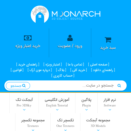
ورود / عضویت
خرید اعتبار ویژه
سبد خرید
صفحه اصلی
تماس با ما
اعتبار ویژه
راهنمای خرید
راهنمای دانلود
خرید کلی
بلاگ
درباره مون آرک
قوانین
حساب کاربری
جستجو
نرم افزار
پلاگین
آموزش انگلیسی
آبجکت تک
Pro 3DSky
English Tutorial
Plugin
Software
مجموعه آبجکت
تکسچر تک
مجموعه تکسچر
Textures
One Textures
3D Models