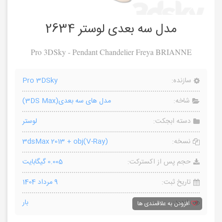
مدل سه بعدی لوستر 2634
Pro 3DSky - Pendant Chandelier Freya BRIANNE
سازنده:
Pro 3DSky
شاخه:
مدل های سه بعدی(3DS Max)
دسته ابجکت:
لوستر
نسخه:
3dsMax 2013 + obj(V-Ray)
حجم پس از اکسترکت:
0.005 گیگابایت
تاریخ ثبت:
9 مرداد 1404
بازدید:
بار
افزودن به علاقمندی ها