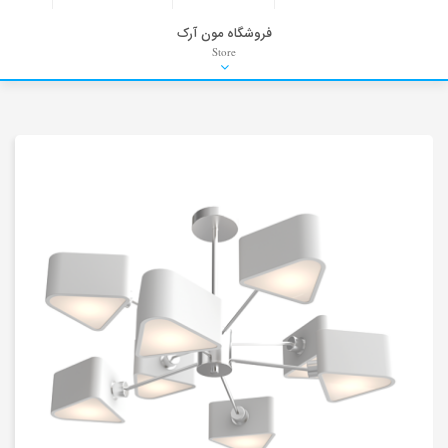
فروشگاه مون آرک
Store
HDRI
Material
PNG-PSD
Exterior Scenes
Interior Scenes
Moulding
Refrences
Stock Images
Background