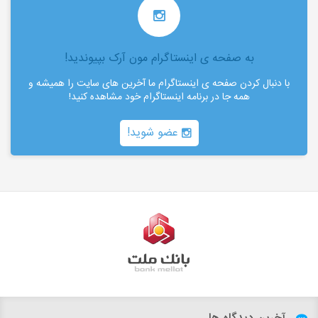
به صفحه ی اینستاگرام مون آرک بپیوندید!
با دنبال کردن صفحه ی اینستاگرام ما آخرین های سایت را همیشه و
همه جا در برنامه اینستاگرام خود مشاهده کنید!
عضو شوید!