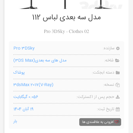
مدل سه بعدی لباس 112
Pro 3DSky - Clothes 02
سازنده:
Pro 3DSky
شاخه:
مدل های سه بعدی(3DS Max)
دسته ابجکت:
پوشاک
نسخه:
3dsMax 2017(V-Ray)
حجم پس از اکسترکت:
0.056 گیگابایت
تاریخ ثبت:
19 آبان 1404
بازدید:
بار
افزودن به علاقمندی ها