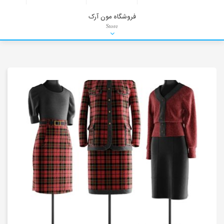
فروشگاه مون آرک
Store
HDRI
Material
PNG-PSD
Exterior Scenes
Interior Scenes
Moulding
Refrences
Stock Images
Background