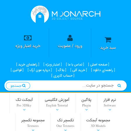
ورود / عضویت
خرید اعتبار ویژه
سبد خرید
صفحه اصلی
تماس با ما
اعتبار ویژه
راهنمای خرید
راهنمای دانلود
خرید کلی
بلاگ
درباره مون آرک
قوانین
حساب کاربری
جستجو
نرم افزار
پلاگین
آموزش انگلیسی
آبجکت تک
Pro 3DSky
English Tutorial
Plugin
Software
مجموعه آبجکت
تکسچر تک
مجموعه تکسچر
Textures
One Textures
3D Models