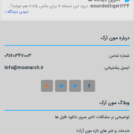
آخرین دیدگاه ها
woundedtiger1234:
درود این نسخه 7 برای مکس 2025 هم جوابه؟...
دیدن دیدگاه
درباره مون آرک
شماره تماس:
09120347003
ایمیل پشتیبانی:
Info@moonarch.ir
وبلاگ مون آرک
توضیحی بر مشکلات اخیر سرور دانلود فایل ها
خدمات و خبر های تازه مون آرک!