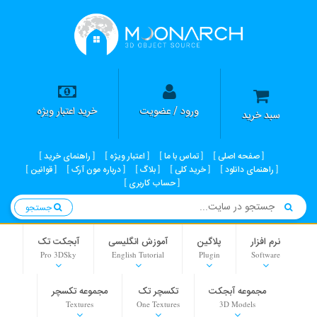
ورود / عضویت
خرید اعتبار ویژه
سبد خرید
صفحه اصلی
تماس با ما
اعتبار ویژه
راهنمای خرید
راهنمای دانلود
خرید کلی
بلاگ
درباره مون آرک
قوانین
حساب کاربری
جستجو
نرم افزار
پلاگین
آموزش انگلیسی
آبجکت تک
Pro 3DSky
English Tutorial
Plugin
Software
مجموعه آبجکت
تکسچر تک
مجموعه تکسچر
Textures
One Textures
3D Models