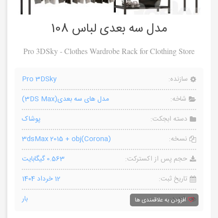
مدل سه بعدی لباس 108
Pro 3DSky - Clothes Wardrobe Rack for Clothing Store
سازنده:
Pro 3DSky
شاخه:
مدل های سه بعدی(3DS Max)
دسته ابجکت:
پوشاک
نسخه:
3dsMax 2015 + obj(Corona)
حجم پس از اکسترکت:
0.563 گیگابایت
تاریخ ثبت:
12 خرداد 1404
بازدید:
بار
افزودن به علاقمندی ها