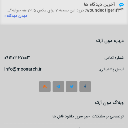
آخرین دیدگاه ها
woundedtiger1234:
درود این نسخه 7 برای مکس 2025 هم جوابه؟...
دیدن دیدگاه
درباره مون آرک
شماره تماس:
09120347003
ایمیل پشتیبانی:
Info@moonarch.ir
وبلاگ مون آرک
توضیحی بر مشکلات اخیر سرور دانلود فایل ها