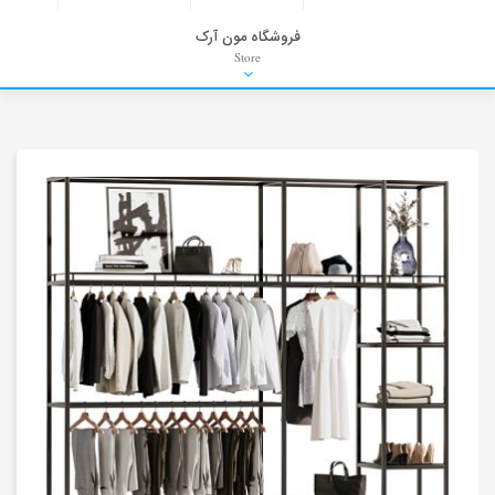
فروشگاه مون آرک
Store
HDRI
Material
PNG-PSD
Exterior Scenes
Interior Scenes
Moulding
Refrences
Stock Images
Background