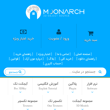
ورود / عضویت
خرید اعتبار ویژه
سبد خرید
صفحه اصلی
تماس با ما
اعتبار ویژه
راهنمای خرید
راهنمای دانلود
خرید کلی
بلاگ
درباره مون آرک
قوانین
حساب کاربری
جستجو
نرم افزار
پلاگین
آموزش انگلیسی
آبجکت تک
Pro 3DSky
English Tutorial
Plugin
Software
مجموعه آبجکت
تکسچر تک
مجموعه تکسچر
Textures
One Textures
3D Models