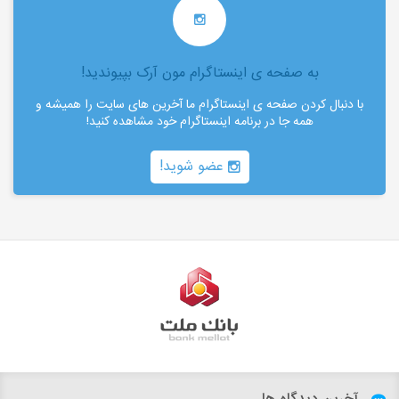
به صفحه ی اینستاگرام مون آرک بپیوندید!
با دنبال کردن صفحه ی اینستاگرام ما آخرین های سایت را همیشه و
همه جا در برنامه اینستاگرام خود مشاهده کنید!
عضو شوید!