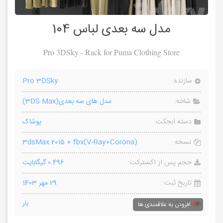
مدل سه بعدی لباس 104
Pro 3DSky - Rack for Puma Clothing Store
سازنده:
Pro 3DSky
شاخه:
مدل های سه بعدی(3DS Max)
دسته ابجکت:
پوشاک
نسخه:
3dsMax 2015 + fbx(V-Ray+Corona)
حجم پس از اکسترکت:
0.496 گیگابایت
تاریخ ثبت:
29 مهر 1403
بازدید:
بار
افزودن به علاقمندی ها