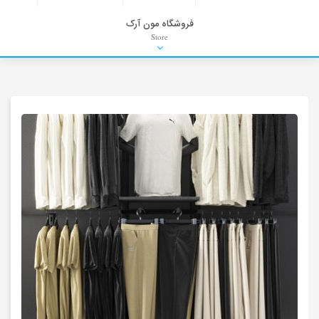
فروشگاه مون آرک
Store
HDRI
Material
PNG-PSD
Exterior Scenes
Interior Scenes
Moulding
Refrences
Stock Images
Background