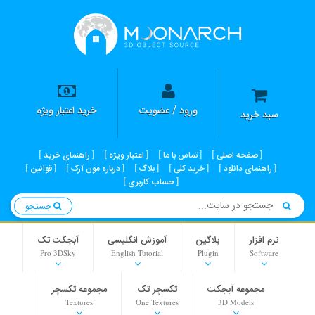
ورود / عضویت
خرید اعتبار ویژه
سبد خرید
صفحه اصلی
تماس با ما
اعتبار ویژه
راهنمای خرید
راهنمای دانلود
خرید کلی
بلاگ
درباره مون آرک
قوانین
حساب کاربری
جستجو
نرم افزار
پلاگین
آموزش انگلیسی
آبجکت تک
Pro 3DSky
English Tutorial
Plugin
Software
مجموعه آبجکت
تکسچر تک
مجموعه تکسچر
Textures
One Textures
3D Models