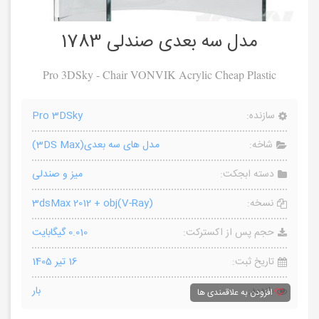
مدل سه بعدی صندلی 1783
Pro 3DSky - Chair VONVIK Acrylic Cheap Plastic
سازنده:
Pro 3DSky
شاخه:
مدل های سه بعدی(3DS Max)
دسته ابجکت:
میز و صندلی
نسخه:
3dsMax 2012 + obj(V-Ray)
حجم پس از اکسترکت:
0.010 گیگابایت
تاریخ ثبت:
16 تیر 1405
بازدید:
بار
افزودن به علاقمندی ها