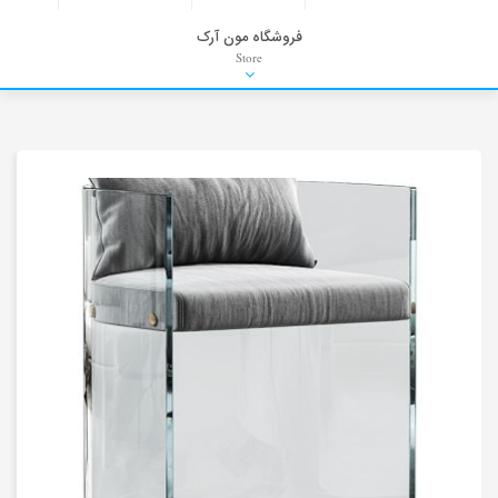
فروشگاه مون آرک
Store
HDRI
Material
PNG-PSD
Exterior Scenes
Interior Scenes
Moulding
Refrences
Stock Images
Background