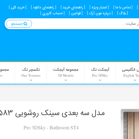
تماس با ما
اعتبار ویژه
راهنمای خرید
راهنمای دانلود
خرید کلی
بلاگ
درباره مون آرک
قوانین
حساب کاربری
جستجو
 انگلیسی
آبجکت تک
مجموعه آبجکت
تکسچر تک
مجموع
es
One Textures
3D Models
Pro 3DSky
English Tu
Interior Scenes
Material
مدل سه بعدی سینک روشویی 583
Background
Pro 3DSky - Bathroom ST4