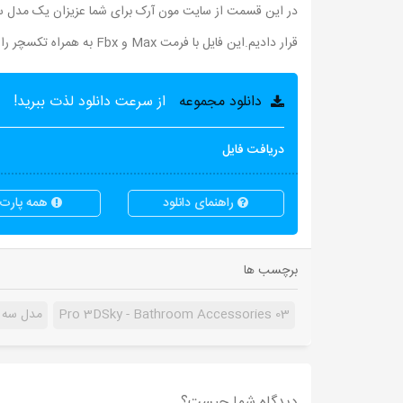
قرار دادیم.این فایل با فرمت Max و Fbx به همراه تکسچر را می توانید از لینک زیر دانلود نمائید.
دانلود مجموعه
از سرعت دانلود لذت ببرید!
دریافت فایل
راهنمای دانلود
همه پارت ه
برچسب ها
Pro 3DSky - Bathroom Accessories 03
مدل سه بعد
دیدگاه شما چیست؟