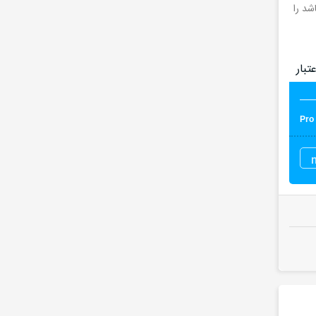
ینک روشویی که از سری آبجکت های Pro سایت محبوب 3DSky می باشد را
تبار
Pro