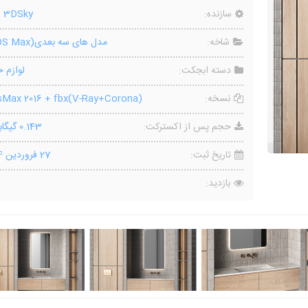
سازنده:
o 3DSky
شاخه:
مدل های سه بعدی(3DS Max)
دسته ابجکت:
لوازم ح
نسخه:
Max 2016 + fbx(V-Ray+Corona)
حجم پس از اکسترکت:
0.143 گیگابایت
تاریخ ثبت:
27 فروردین 1404
بازدید: