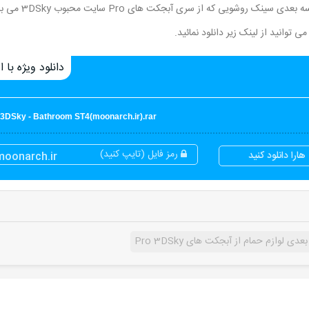
در این قسمت از سایت مون آرک برای شما عزیزان یک مدل سه بعدی س
دانلود ویژه با اع
 3DSky - Bathroom ST4(moonarch.ir).rar
رمز فایل (تایپ کنید)
ارا دانلود کنید
moonarch.ir
ی لوازم حمام از آبجکت های Pro 3DSky