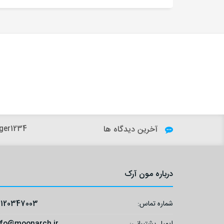
آخرین دیدگاه ها
h.dfard:
ger1234:
درباره مون آرک
شماره تماس:
9120347003