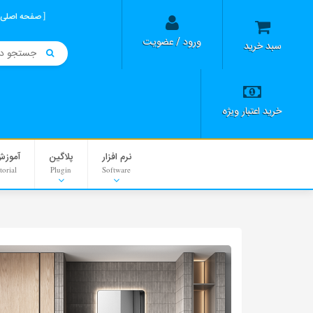
صفحه اصلی
ورود / عضویت
سبد خرید
خرید اعتبار ویژه
نرم افزار
پلاگین
آموزش
torial
Plugin
Software