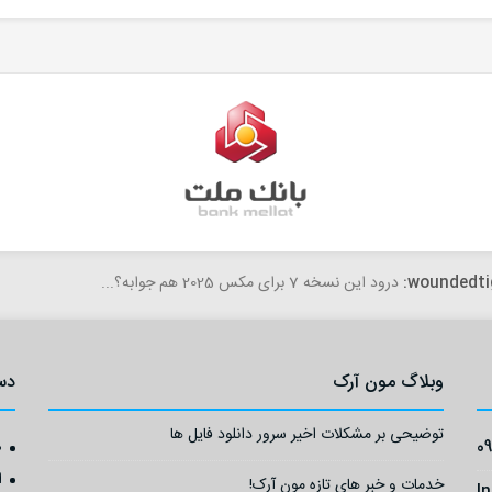
fateme
woundedti
درود این نسخه 7 برای مکس 2025 هم جوابه؟...
سلام،خسته نباشید. با تشکر از سایت خوب و آبجکت های رئالی که میگذا
وبلاگ مون آرک
دس
توضیحی بر مشکلات اخیر سرور دانلود فایل ها
0
ص
ا
خدمات و خبر های تازه مون آرک!