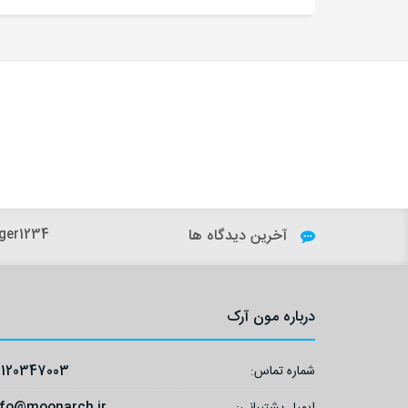
آخرین دیدگاه ها
ger1234:
درباره مون آرک
شماره تماس:
9120347003