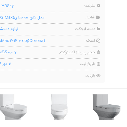
سازنده:
o 3DSky
شاخه:
مدل های سه بعدی(3DS Max)
دسته ابجکت:
لوازم دستش
نسخه:
(Corona)3dsMax 2014 + obj
حجم پس از اکسترکت:
0.007 گیگابایت
تاریخ ثبت:
11 مهر 1404
بازدید: