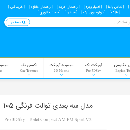
تماس با ما
اعتبار ویژه
راهنمای خرید
راهنمای دانلود
خرید کلی
بلاگ
درباره مون آرک
قوانین
حساب کاربری
جستجو
 انگلیسی
آبجکت تک
مجموعه آبجکت
تکسچر تک
مجموع
es
One Textures
3D Models
Pro 3DSky
English Tu
Interior Scenes
Material
مدل سه بعدی توالت فرنگی 105
Background
Pro 3DSky - Toilet Compact AM PM Spirit V2