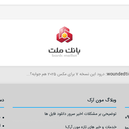
woundedti
درود این نسخه 7 برای مکس 2025 هم جوابه؟...
وبلاگ مون آرک
دس
توضیحی بر مشکلات اخیر سرور دانلود فایل ها
0
ص
ا
خدمات و خبر های تازه مون آرک!