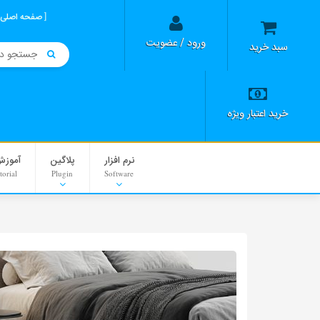
صفحه اصلی
ورود / عضویت
سبد خرید
خرید اعتبار ویژه
نرم افزار
پلاگین
آموزش
torial
Plugin
Software