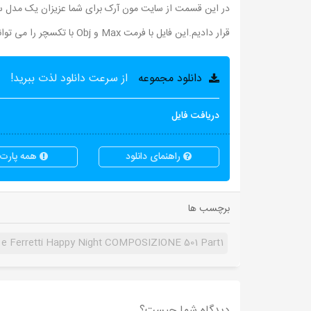
قرار دادیم.این فایل با فرمت Max و Obj با تکسچر را می توانید از لینک زیر دانلود نمائید.
دانلود مجموعه
از سرعت دانلود لذت ببرید!
دریافت فایل
راهنمای دانلود
همه پارت ه
برچسب ها
i e Ferretti Happy Night COMPOSIZIONE 501 Part1
دیدگاه شما چیست؟