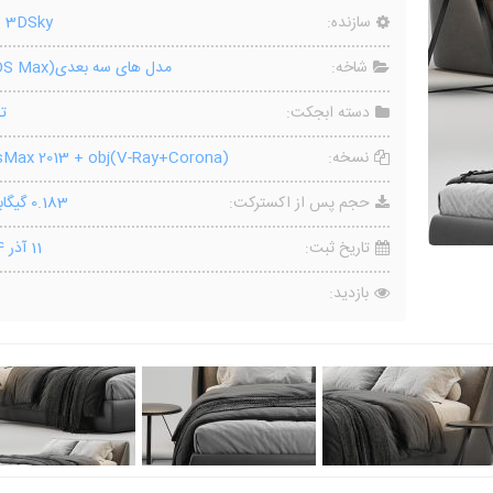
سازنده:
o 3DSky
شاخه:
مدل های سه بعدی(3DS Max)
دسته ابجکت:
ت
نسخه:
Max 2013 + obj(V-Ray+Corona)
حجم پس از اکسترکت:
0.183 گیگابایت
تاریخ ثبت:
11 آذر 1404
بازدید: