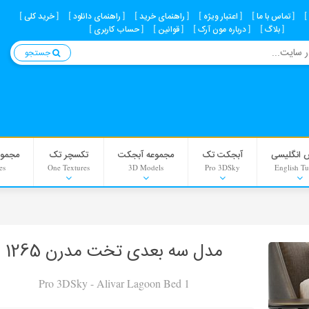
تماس با ما
اعتبار ویژه
راهنمای خرید
راهنمای دانلود
خرید کلی
بلاگ
درباره مون آرک
قوانین
حساب کاربری
جستجو
 انگلیسی
آبجکت تک
مجموعه آبجکت
تکسچر تک
مجموع
es
One Textures
3D Models
Pro 3DSky
English Tu
Interior Scenes
Material
مدل سه بعدی تخت مدرن 1265
Background
Pro 3DSky - Alivar Lagoon Bed 1