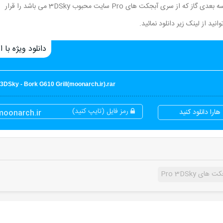
در این قسمت از سایت مون آرک برای شما عزیزان یک مدل سه بعدی گاز که از سری آبجکت های Pro سایت محبوب 3DSky می باشد را قرار
دانلود ویژه با اع
3DSky - Bork G610 Grill(moonarch.ir).rar
رمز فایل (تایپ کنید)
ارا دانلود کنید
moonarch.ir
ی Pro 3DSky