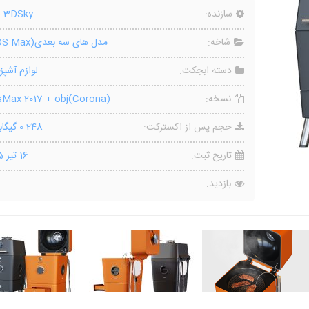
سازنده:
o 3DSky
شاخه:
مدل های سه بعدی(3DS Max)
دسته ابجکت:
لوازم آشپز
نسخه:
Max 2017 + obj(Corona)
حجم پس از اکسترکت:
0.248 گیگابایت
تاریخ ثبت:
16 تیر 1405
بازدید: