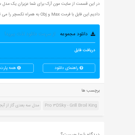
دادیم.این فایل با فرمت Max و Obj به همراه تکسچر را می توانید از لینک زیر دانلود نمائید.
دانلود مجموعه
از سرعت دانلود لذت ببرید!
دریافت فایل
راهنمای دانلود
همه پارت ه
برچسب ها
Pro 3DSky - Grill Broil King
مدل سه بعدی گاز از آبجکت ها
دیدگاه شما چیست؟