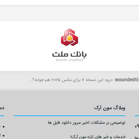
woundedti
درود این نسخه 7 برای مکس 2025 هم جوابه؟...
وبلاگ مون آرک
دس
توضیحی بر مشکلات اخیر سرور دانلود فایل ها
0
ص
ا
خدمات و خبر های تازه مون آرک!