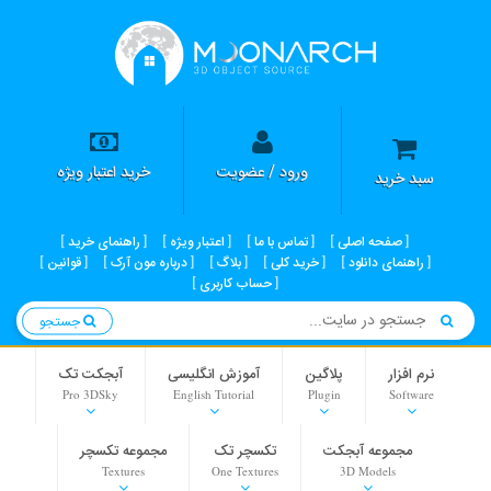
ورود / عضویت
خرید اعتبار ویژه
سبد خرید
صفحه اصلی
تماس با ما
اعتبار ویژه
راهنمای خرید
راهنمای دانلود
خرید کلی
بلاگ
درباره مون آرک
قوانین
حساب کاربری
جستجو
نرم افزار
پلاگین
آموزش انگلیسی
آبجکت تک
Pro 3DSky
English Tutorial
Plugin
Software
مجموعه آبجکت
تکسچر تک
مجموعه تکسچر
Textures
One Textures
3D Models