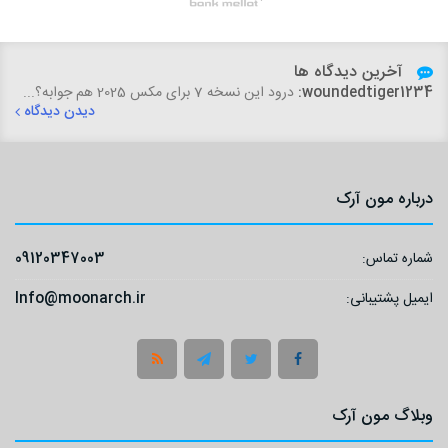
آخرین دیدگاه ها
woundedtiger1234:
درود این نسخه 7 برای مکس 2025 هم جوابه؟...
دیدن دیدگاه
درباره مون آرک
شماره تماس:
09120347003
ایمیل پشتیبانی:
Info@moonarch.ir
وبلاگ مون آرک