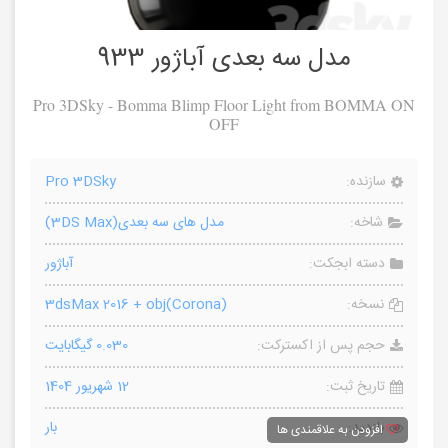
مدل سه بعدی آباژور 933
Pro 3DSky - Bomma Blimp Floor Light from BOMMA ON
OFF
سازنده:
Pro 3DSky
شاخه:
مدل های سه بعدی(3DS Max)
دسته ابجکت:
آباژور
نسخه:
3dsMax 2016 + obj(Corona)
حجم پس از اکسترکت:
0.030 گیگابایت
تاریخ ثبت:
12 شهریور 1404
بازدید:
بار
افزودن به علاقمندی ها