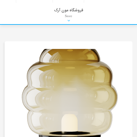
فروشگاه مون آرک
Store
HDRI
Material
PNG-PSD
Exterior Scenes
Interior Scenes
Moulding
Refrences
Stock Images
Background