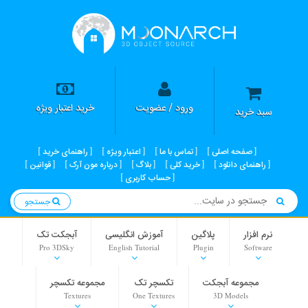
ورود / عضویت
خرید اعتبار ویژه
سبد خرید
صفحه اصلی
تماس با ما
اعتبار ویژه
راهنمای خرید
راهنمای دانلود
خرید کلی
بلاگ
درباره مون آرک
قوانین
حساب کاربری
جستجو
نرم افزار
پلاگین
آموزش انگلیسی
آبجکت تک
Pro 3DSky
English Tutorial
Plugin
Software
مجموعه آبجکت
تکسچر تک
مجموعه تکسچر
Textures
One Textures
3D Models