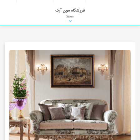
فروشگاه مون آرک
Store
HDRI
Material
PNG-PSD
Exterior Scenes
Interior Scenes
Moulding
Refrences
Stock Images
Background