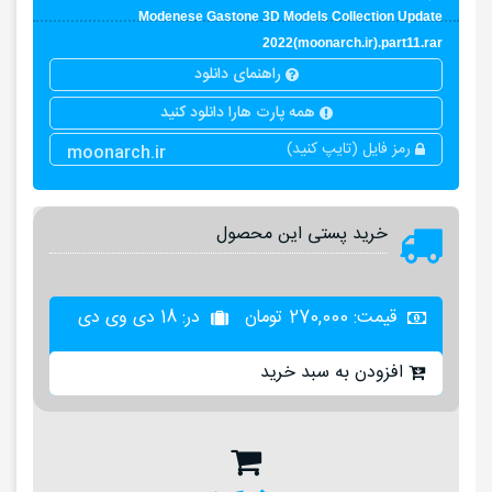
Modenese Gastone 3D Models Collection Update
2022(moonarch.ir).part11.rar
راهنمای دانلود
همه پارت هارا دانلود کنید
رمز فایل (تایپ کنید)
moonarch.ir
خرید پستی این محصول
قیمت:
270,000
تومان
در: 18 دی وی دی
افزودن به سبد خرید