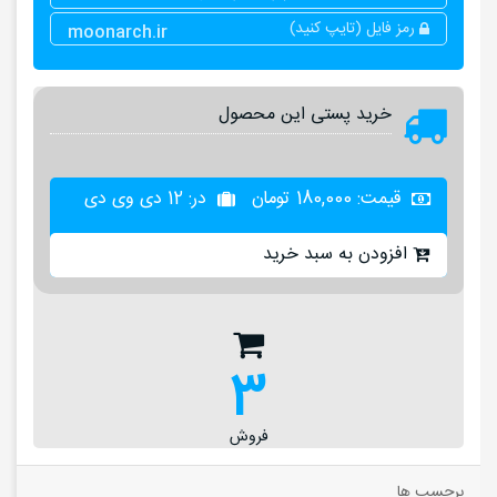
رمز فایل (تایپ کنید)
moonarch.ir
خرید پستی این محصول
قیمت:
180,000
تومان
در: 12 دی وی دی
افزودن به سبد خرید
3
فروش
برچسب ها