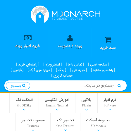
ورود / عضویت
خرید اعتبار ویژه
سبد خرید
صفحه اصلی
تماس با ما
اعتبار ویژه
راهنمای خرید
راهنمای دانلود
خرید کلی
بلاگ
درباره مون آرک
قوانین
حساب کاربری
جستجو
نرم افزار
پلاگین
آموزش انگلیسی
آبجکت تک
Pro 3DSky
English Tutorial
Plugin
Software
مجموعه آبجکت
تکسچر تک
مجموعه تکسچر
Textures
One Textures
3D Models