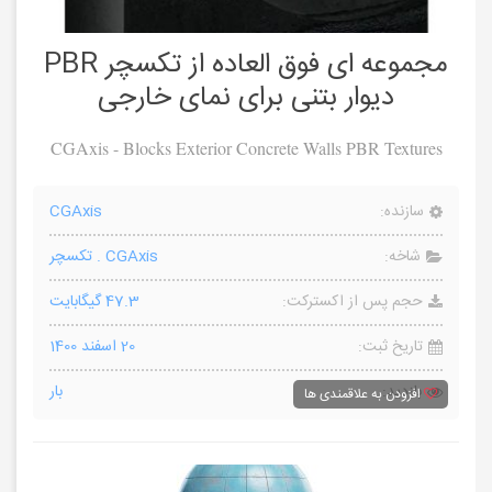
مجموعه ای فوق العاده از تکسچر PBR
دیوار بتنی برای نمای خارجی
CGAxis - Blocks Exterior Concrete Walls PBR Textures
سازنده:
CGAxis
شاخه:
CGAxis
.
تکسچر
حجم پس از اکسترکت:
47.3 گیگابایت
تاریخ ثبت:
20 اسفند 1400
بازدید:
بار
افزودن به علاقمندی ها