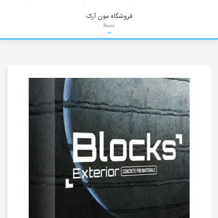
فروشگاه مون آرک
Store
HDRI
Material
PNG-PSD
Exterior Scenes
Interior Scenes
Moulding
Refrences
Stock Images
Background