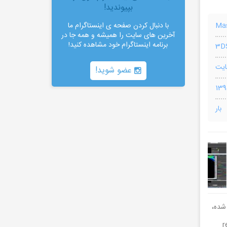
بپیوندید!
Mas
با دنبال کردن صفحه ی اینستاگرام ما
آخرین های سایت را همیشه و همه جا در
برنامه اینستاگرام خود مشاهده کنید!
3D
عضو شوید!
بار
ل اشیاء در تری دی مکس که توسط استاد Grant Warwick تولید شده،
Zbru با refractive