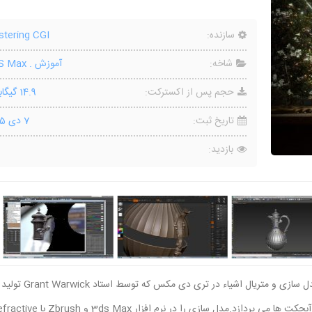
سازنده:
tering CGI
شاخه:
آموزش
.
S Max
حجم پس از اکسترکت:
14.9 گیگابایت
تاریخ ثبت:
7 دی 1395
بازدید:
امروز در سایت مون آرک مجموعه ای فوق العاده از آموزش مدل سازی و متریا
قرار دادیم.در این آموزش استاد به مدل سازی و متریال دهی آبجکت ها می پردازد.مدل سازی را در نرم افزار 3ds Max و sh