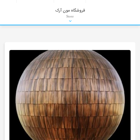
فروشگاه مون آرک
Store
HDRI
Material
PNG-PSD
Exterior Scenes
Interior Scenes
Moulding
Refrences
Stock Images
Background