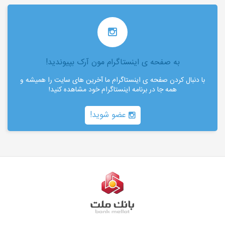
به صفحه ی اینستاگرام مون آرک بپیوندید!
با دنبال کردن صفحه ی اینستاگرام ما آخرین های سایت را همیشه و
همه جا در برنامه اینستاگرام خود مشاهده کنید!
عضو شوید!