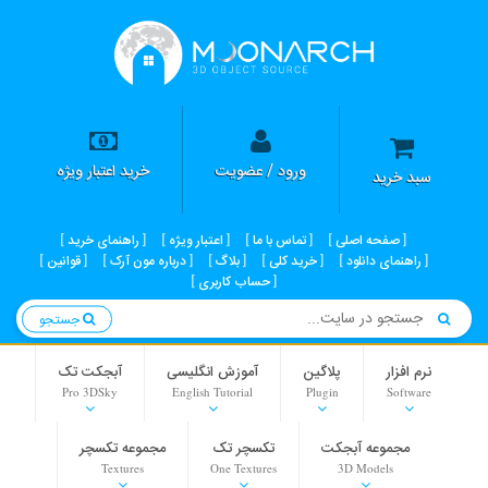
ورود / عضویت
خرید اعتبار ویژه
سبد خرید
صفحه اصلی
تماس با ما
اعتبار ویژه
راهنمای خرید
راهنمای دانلود
خرید کلی
بلاگ
درباره مون آرک
قوانین
حساب کاربری
جستجو
نرم افزار
پلاگین
آموزش انگلیسی
آبجکت تک
Pro 3DSky
English Tutorial
Plugin
Software
مجموعه آبجکت
تکسچر تک
مجموعه تکسچر
Textures
One Textures
3D Models