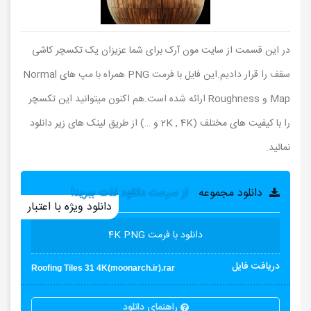
در این قسمت از سایت مون آرک برای شما عزیزان یک تکسچر کاشی
سقف را قرار دادیم.این فایل با فرمت PNG همراه با مپ های Normal
Map و Roughness ارائه شده است.هم اکنون میتوانید این تکسچر
را با کیفیت های مختلف (2K , 4K و …) از طریق لینک های زیر دانلود
نمائید.
دانلود مجموعه
از سرعت دانلود لذت ببرید!
دانلود ویژه با اعتبار
دانلود با فرمت 4K PNG
دریافت فایل
Roofing Tiles 31 4K(moonarch.ir).rar
راهنمای دانلود