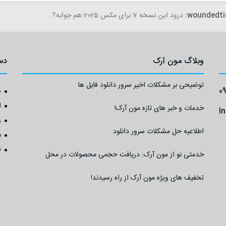
woundedti
درود این نسخه 7 برای مکس 2025 هم جوابه؟...
وبلاگ مون آرک
دس
توضیحی بر مشکلات اخیر سرور دانلود فایل ها
0
ص
ا
خدمات و خبر های تازه مون آرک!
I
ر
اطلاعیه حل مشکلات سرور دانلود
ب
ق
خدمتی نو از مون آرک: دریافت حجمی محصولات در محل
تخفیف های ویژه مون آرک از راه رسیدند!