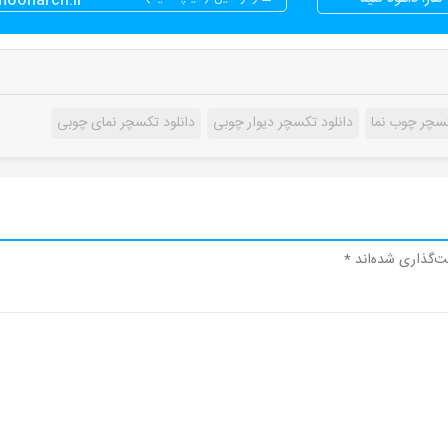
moonarch.ir
کسچر چوب نما
دانلود تکسچر دیوار چوبی
دانلود تکسچر نمای چوبی
ت‌گذاری شده‌اند
*