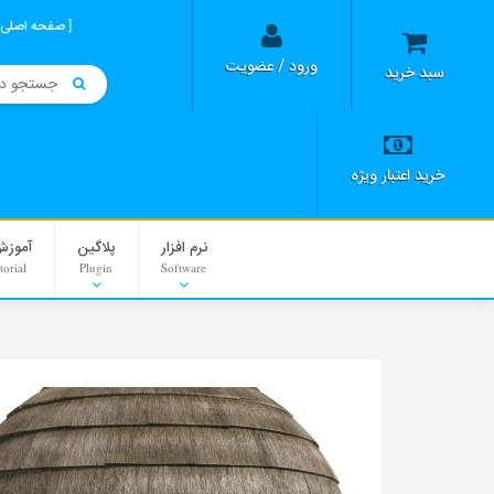
صفحه اصلی
ورود / عضویت
سبد خرید
خرید اعتبار ویژه
نرم افزار
پلاگین
آموزش
torial
Plugin
Software