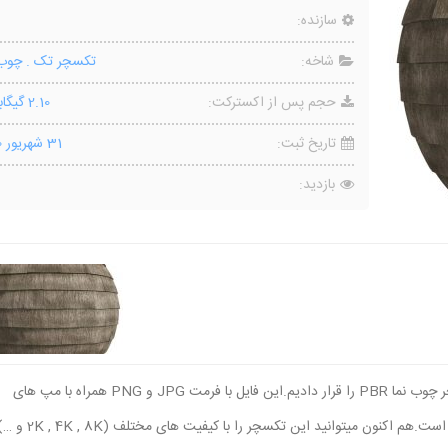
سازنده:
شاخه:
تکسچر تک
.
چوب 
حجم پس از اکسترکت:
2.10 گیگابایت
تاریخ ثبت:
31 شهریور 1400
بازدید:
در این قسمت از سایت مون آرک برای شما عزیزان یک تکسچر چوب نما PBR را قرار دادیم.این فایل با فرمت JPG و PNG همراه با مپ های
Normal Map ، Roughness و Displacement ارائه شده است.هم اکنون میتوانید این تکسچ