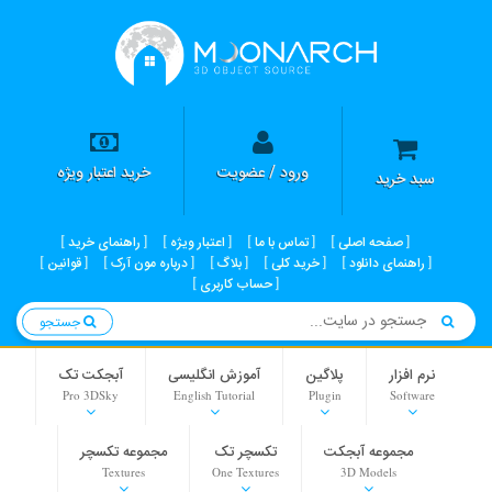
ورود / عضویت
خرید اعتبار ویژه
سبد خرید
صفحه اصلی
تماس با ما
اعتبار ویژه
راهنمای خرید
راهنمای دانلود
خرید کلی
بلاگ
درباره مون آرک
قوانین
حساب کاربری
جستجو
نرم افزار
پلاگین
آموزش انگلیسی
آبجکت تک
Pro 3DSky
English Tutorial
Plugin
Software
مجموعه آبجکت
تکسچر تک
مجموعه تکسچر
Textures
One Textures
3D Models