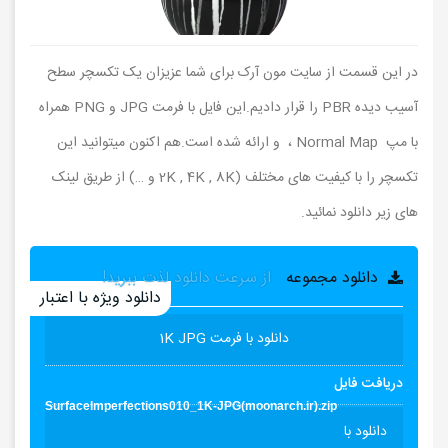
در این قسمت از سایت مون آرک برای شما عزیزان یک تکسچر سطح
آسیب دیده PBR را قرار دادیم.این فایل با فرمت JPG و PNG همراه
با مپ Normal Map ، و ارائه شده است.هم اکنون میتوانید این
تکسچر را با کیفیت های مختلف (2K , 4K , 8K و …) از طریق لینک
های زیر دانلود نمائید.
دانلود مجموعه
از سرعت دانلود لذت ببرید!
دانلود ویژه با اعتبار
دانلود با فرمت 1K JPG
دریافت فایل
SurfaceImperfections010_1K-JPG(moonarch.ir).zip
دانلود با