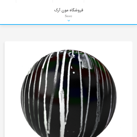
فروشگاه مون آرک
Store
HDRI
Material
PNG-PSD
Exterior Scenes
Interior Scenes
Moulding
Refrences
Stock Images
Background