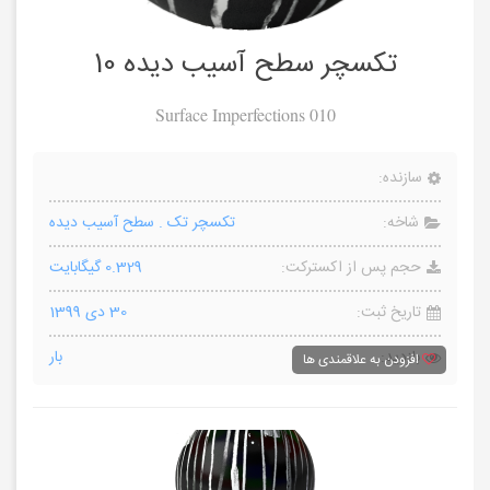
تکسچر سطح آسیب دیده 10
Surface Imperfections 010
سازنده:
شاخه:
تکسچر تک
.
سطح آسیب دیده
حجم پس از اکسترکت:
0.329 گیگابایت
تاریخ ثبت:
30 دی 1399
بازدید:
بار
افزودن به علاقمندی ها