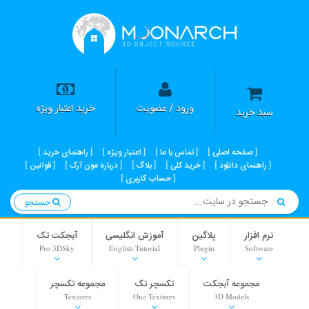
ورود / عضویت
خرید اعتبار ویژه
سبد خرید
صفحه اصلی
تماس با ما
اعتبار ویژه
راهنمای خرید
راهنمای دانلود
خرید کلی
بلاگ
درباره مون آرک
قوانین
حساب کاربری
جستجو
نرم افزار
پلاگین
آموزش انگلیسی
آبجکت تک
Pro 3DSky
English Tutorial
Plugin
Software
مجموعه آبجکت
تکسچر تک
مجموعه تکسچر
Textures
One Textures
3D Models