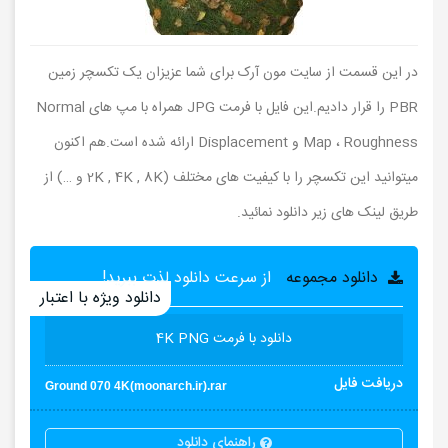
در این قسمت از سایت مون آرک برای شما عزیزان یک تکسچر زمین
PBR را قرار دادیم.این فایل با فرمت JPG همراه با مپ های Normal
Map ، Roughness و Displacement ارائه شده است.هم اکنون
میتوانید این تکسچر را با کیفیت های مختلف (2K , 4K , 8K و …) از
طریق لینک های زیر دانلود نمائید.
دانلود مجموعه
از سرعت دانلود لذت ببرید!
دانلود ویژه با اعتبار
دانلود با فرمت 4K PNG
دریافت فایل
Ground 070 4K(moonarch.ir).rar
راهنمای دانلود