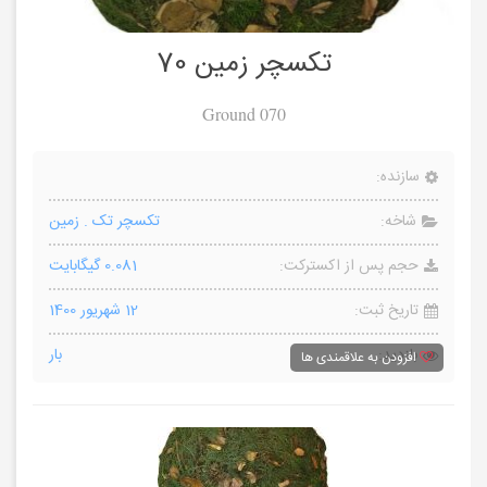
تکسچر زمین 70
Ground 070
سازنده:
شاخه:
تکسچر تک
.
زمین
حجم پس از اکسترکت:
0.081 گیگابایت
تاریخ ثبت:
12 شهریور 1400
بازدید:
بار
افزودن به علاقمندی ها