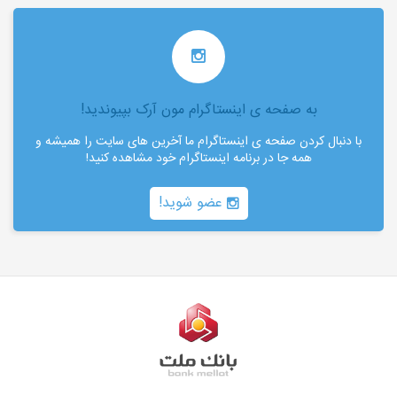
به صفحه ی اینستاگرام مون آرک بپیوندید!
با دنبال کردن صفحه ی اینستاگرام ما آخرین های سایت را همیشه و
همه جا در برنامه اینستاگرام خود مشاهده کنید!
عضو شوید!