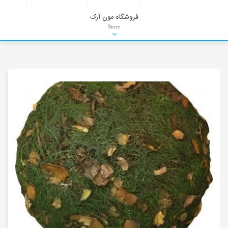
فروشگاه مون آرک
Store
HDRI
Material
PNG-PSD
Exterior Scenes
Interior Scenes
Moulding
Refrences
Stock Images
Background