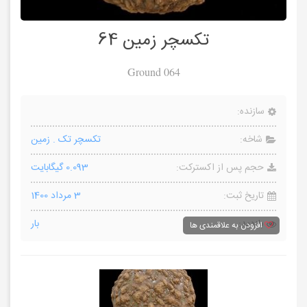
تکسچر زمین 64
Ground 064
سازنده:
شاخه:
تکسچر تک
.
زمین
حجم پس از اکسترکت:
0.093 گیگابایت
تاریخ ثبت:
3 مرداد 1400
بازدید:
بار
افزودن به علاقمندی ها