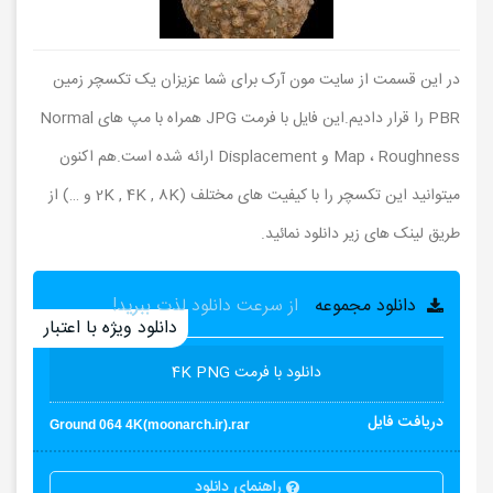
در این قسمت از سایت مون آرک برای شما عزیزان یک تکسچر زمین
PBR را قرار دادیم.این فایل با فرمت JPG همراه با مپ های Normal
Map ، Roughness و Displacement ارائه شده است.هم اکنون
میتوانید این تکسچر را با کیفیت های مختلف (2K , 4K , 8K و …) از
طریق لینک های زیر دانلود نمائید.
دانلود مجموعه
از سرعت دانلود لذت ببرید!
دانلود ویژه با اعتبار
دانلود با فرمت 4K PNG
دریافت فایل
Ground 064 4K(moonarch.ir).rar
راهنمای دانلود