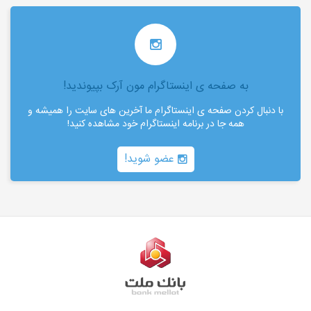
به صفحه ی اینستاگرام مون آرک بپیوندید!
با دنبال کردن صفحه ی اینستاگرام ما آخرین های سایت را همیشه و
همه جا در برنامه اینستاگرام خود مشاهده کنید!
عضو شوید!