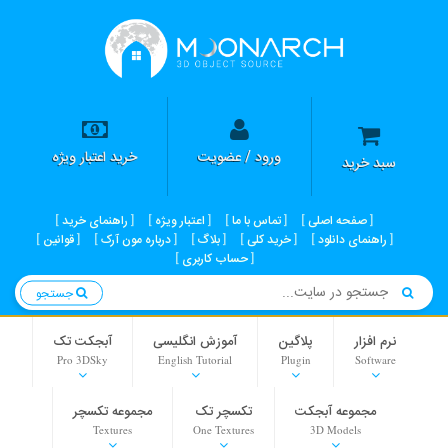
ورود / عضویت
خرید اعتبار ویژه
سبد خرید
صفحه اصلی
تماس با ما
اعتبار ویژه
راهنمای خرید
راهنمای دانلود
خرید کلی
بلاگ
درباره مون آرک
قوانین
حساب کاربری
جستجو
نرم افزار
پلاگین
آموزش انگلیسی
آبجکت تک
Pro 3DSky
English Tutorial
Plugin
Software
مجموعه آبجکت
تکسچر تک
مجموعه تکسچر
Textures
One Textures
3D Models