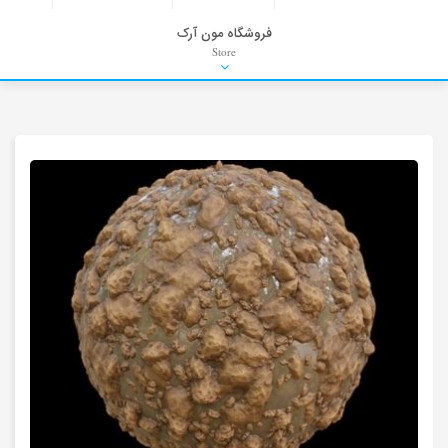
فروشگاه مون آرک
Store
HDRI
Material
PNG-PSD
Exterior Scenes
Interior Scenes
Moulding
Refrences
Stock Images
Background