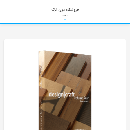
فروشگاه مون آرک
Store
HDRI
Material
PNG-PSD
Exterior Scenes
Interior Scenes
Moulding
Refrences
Stock Images
Background