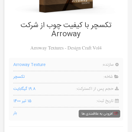
تکسچر با کیفیت چوب از شرکت
Arroway
Arroway Textures - Design Craft Vol4
سازنده:
Arroway Texture
شاخه:
تکسچر
حجم پس از اکسترکت:
19.8 گیگابایت
تاریخ ثبت:
15 تیر 1400
بازدید:
بار
افزودن به علاقمندی ها