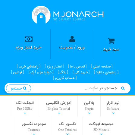
ورود / عضویت
خرید اعتبار ویژه
سبد خرید
صفحه اصلی
تماس با ما
اعتبار ویژه
راهنمای خرید
راهنمای دانلود
خرید کلی
بلاگ
درباره مون آرک
قوانین
حساب کاربری
جستجو
نرم افزار
پلاگین
آموزش انگلیسی
آبجکت تک
Pro 3DSky
English Tutorial
Plugin
Software
مجموعه آبجکت
تکسچر تک
مجموعه تکسچر
Textures
One Textures
3D Models