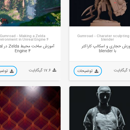
Gumroad – Making a Zelda
Gumroad – Charater sculpting
vironment in Unreal Engine 4
blender
وزش حجاری و اسکالپ کاراکتر
آموزش س
با blender
Engine 4
یت
17.6 گیگابایت
توضیحات
توضی