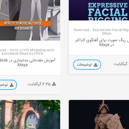
Gumroad – Expressive Facial Rig
Maya
 ریگ صورت برای گفتگوی کاراکتر
در Maya
ad – Intro to 3D Modeling with
Autodesk Maya by 3DEX
آموزش مقدماتی م
ت
توضیحات
Maya
4.45 گیگابایت
توضی