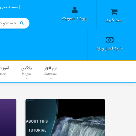
صفحه اصلی
ورود / عضویت
سبد خرید
خرید اعتبار ویژه
نرم افزار
پلاگین
آموزش
torial
Plugin
Software