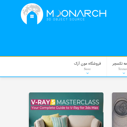
ه تکسچر
فروشگاه مون آرک
Store
Textur
Moulding
PNG-PSD
Exterior Scenes
HDRI
Refrences
Stock Images