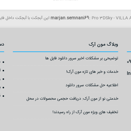
woundedti
Pro 3D این آبجکت با آبجکت داخل فایل مغایرت داره...
درود این نسخه 7 برای مکس 2025 هم جوابه؟...
marjan.semnani69:
وبلاگ مون آرک
دس
توضیحی بر مشکلات اخیر سرور دانلود فایل ها
0
ص
ا
خدمات و خبر های تازه مون آرک!
I
ر
اطلاعیه حل مشکلات سرور دانلود
ب
ق
خدمتی نو از مون آرک: دریافت حجمی محصولات در محل
تخفیف های ویژه مون آرک از راه رسیدند!