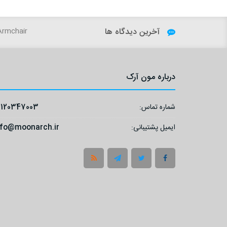
آخرین دیدگاه ها
ger1234:
Sky - VILLA Armchair
درباره مون آرک
شماره تماس:
9120347003
ایمیل پشتیبانی:
nfo@moonarch.ir