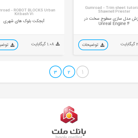
Gumroad – Trim sheet tutoria
road – ROBOT BLOCKS Urban
Shawnell Priester
Kitbash V1
زش مدل سازی سطوح سخت در
آبجکت بلوک های شهری
Unreal Engine 4
ایت
1.08 گیگابایت
توضیحات
توضی
1
3
2