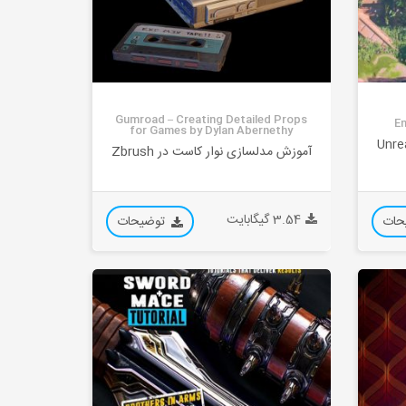
Gumroad – Creating Detailed Props
En
for Games by Dylan Abernethy
اخت محیط Zelda در Unreal
آموزش مدلسازی نوار کاست در Zbrush
3.54 گیگابایت
حات
توضیحات