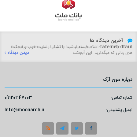
آخرین دیدگاه ها
fatemeh.dfard:
سلام،خسته نباشید. با تشکر از سایت خوب و آبجکت
های رئالی که میگذارید. این آبجکت ...
دیدن دیدگاه
درباره مون آرک
شماره تماس:
09120347003
ایمیل پشتیبانی:
Info@moonarch.ir