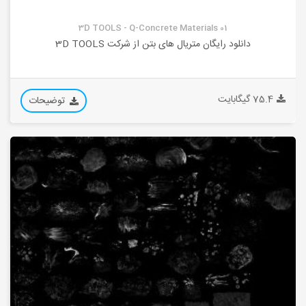
3D TOOLS - Q-Concrete Materials 01
دانلود رایگان متریال های بتن از شرکت 3D TOOLS
75.4 گیگابایت
توضیحات