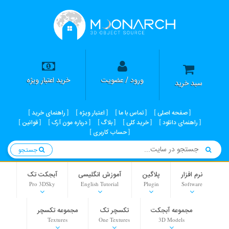
ورود / عضویت
خرید اعتبار ویژه
سبد خرید
صفحه اصلی
تماس با ما
اعتبار ویژه
راهنمای خرید
راهنمای دانلود
خرید کلی
بلاگ
درباره مون آرک
قوانین
حساب کاربری
جستجو
نرم افزار
پلاگین
آموزش انگلیسی
آبجکت تک
Pro 3DSky
English Tutorial
Plugin
Software
مجموعه آبجکت
تکسچر تک
مجموعه تکسچر
Textures
One Textures
3D Models