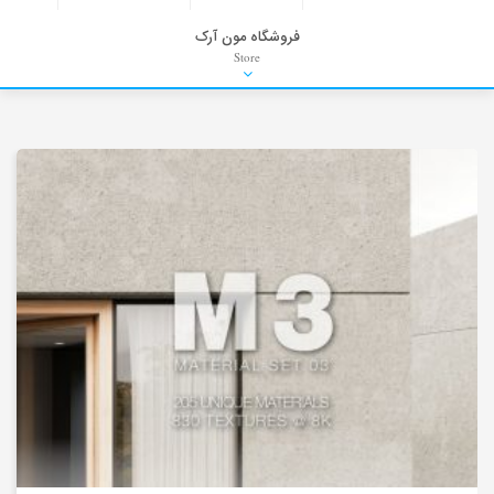
فروشگاه مون آرک
Store
HDRI
Material
PNG-PSD
Exterior Scenes
Interior Scenes
Moulding
Refrences
Stock Images
Background