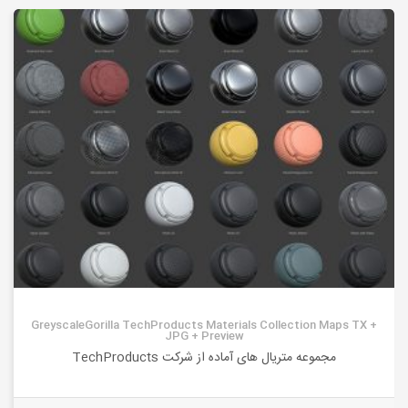
GreyscaleGorilla TechProducts Materials Collection Maps TX +
JPG + Preview
مجموعه متریال های آماده از شرکت TechProducts