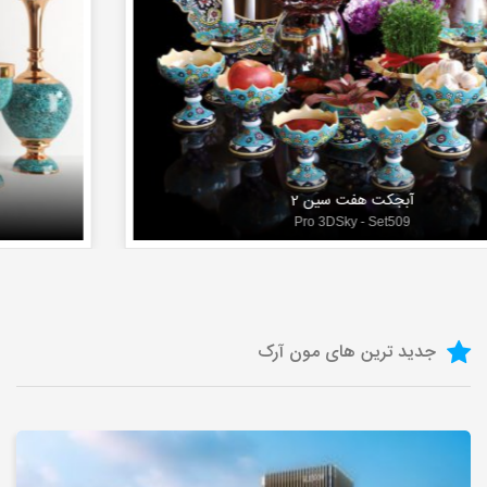
آبجکت هفت سین 2
Pro 3DSky - Set509
جدید ترین های مون آرک