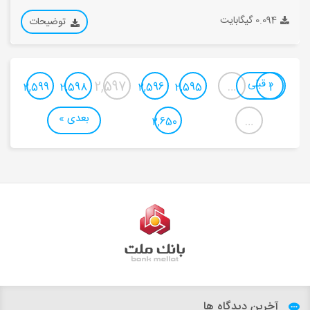
0.094 گیگابایت
توضیحات
« قبلی
2,597
…
2,599
2,598
2,596
2,595
1
بعدی »
…
2,650
آخرین دیدگاه ها