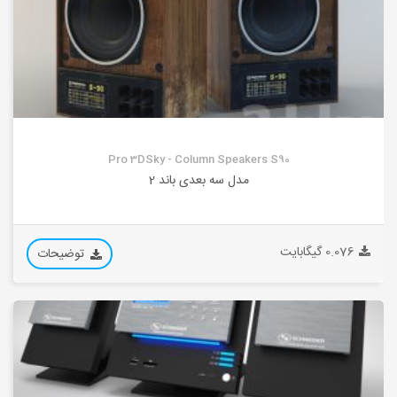
Pro 3DSky - Column Speakers S90
مدل سه بعدی باند 2
0.076 گیگابایت
توضیحات