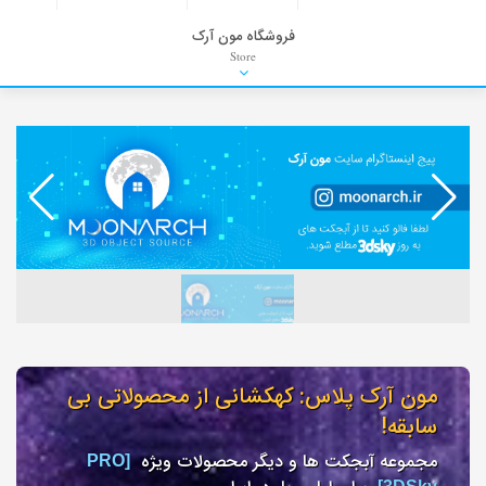
فروشگاه مون آرک
Store
HDRI
Material
PNG-PSD
Exterior Scenes
Interior Scenes
Moulding
Refrences
Stock Images
Background
مون آرک پلاس: کهکشانی از محصولاتی بی
سابقه!
مجموعه آبجکت ها و دیگر محصولات ویژه
[PRO