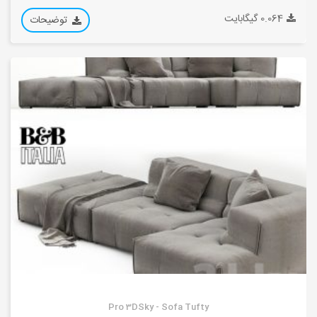
0.064 گیگابایت
توضیحات
Pro 3DSky - Sofa Tufty