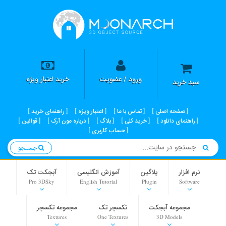
ورود / عضویت
خرید اعتبار ویژه
سبد خرید
صفحه اصلی
تماس با ما
اعتبار ویژه
راهنمای خرید
راهنمای دانلود
خرید کلی
بلاگ
درباره مون آرک
قوانین
حساب کاربری
جستجو
نرم افزار
پلاگین
آموزش انگلیسی
آبجکت تک
Pro 3DSky
English Tutorial
Plugin
Software
مجموعه آبجکت
تکسچر تک
مجموعه تکسچر
Textures
One Textures
3D Models