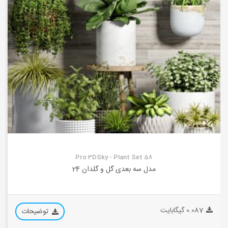
Pro 3DSky - Plant Set 58
مدل سه بعدی گل و گلدان 24
0.087 گیگابایت
توضیحات