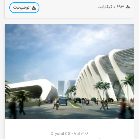
0.693 گیگابایت
توضیحات
Crystal CG - Vol 31-6