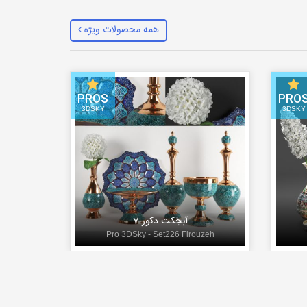
همه محصولات ویژه
PROS
PRO
3DSKY
3DSKY
آبجکت دکور 7
Pro 3DSky - Set226 Firouzeh