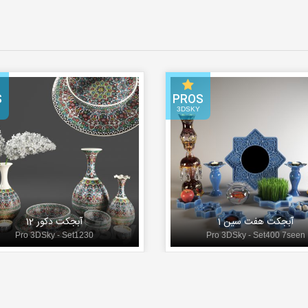
S
PROS
3DSKY
آبجکت هفت سین 1
آبجکت دکور 12
Pro 3DSky - Set1230
Pro 3DSky - Set400 7seen