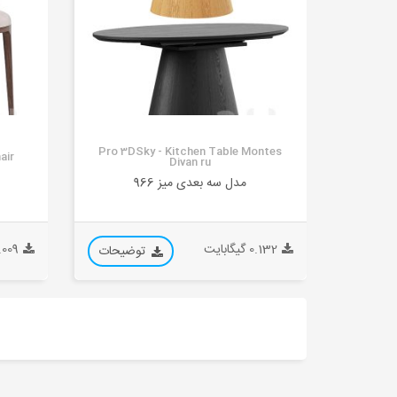
Pro 3DSky - Kitchen Table Montes
air
Divan ru
مدل سه بعدی میز 966
0.132 گیگابایت
0.009 گیگا
توضیحات