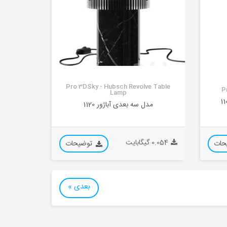
Pro 3DSky - Hubsch Revolve Table
P
Lamp
مدل سه بعدی آباژور 1120
0.054 گیگابایت
حات
توضیحات
بعدی »