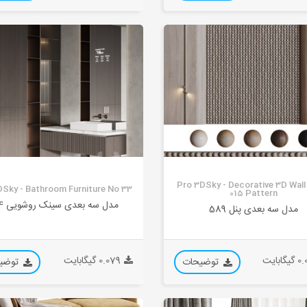
Pro 3DSky - Decorative 3D Wall
DSky - Bathroom Furniture No 33
015 Pattern
مدل سه بعدی سینک روشویی 714
مدل سه بعدی پنل 589
ابایت
0.079 گیگابایت
توضیحات
توضی