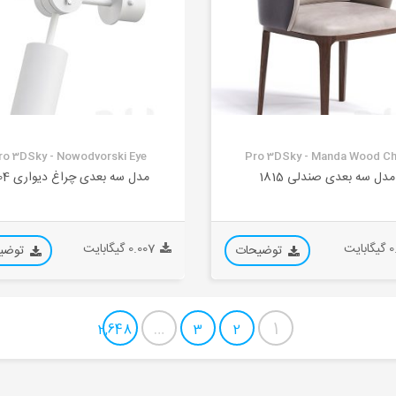
ro 3DSky - Nowodvorski Eye
Pro 3DSky - Manda Wood Ch
مدل سه بعدی صندلی 1815
مدل سه بعدی چراغ دیواری 1104
بایت
0.007 گیگابایت
توضیحات
توضی
…
1
2,648
3
2