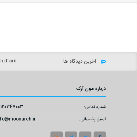
آخرین دیدگاه ها
h.dfard:
درباره مون آرک
شماره تماس:
9120347003
ایمیل پشتیبانی:
nfo@moonarch.ir