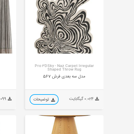
Pro 3DSky - Naz Carpet Irregular
Shaped Throw Rug
مدل سه بعدی فرش 567
0.024 گیگابایت
0.099 گیگا
توضیحات