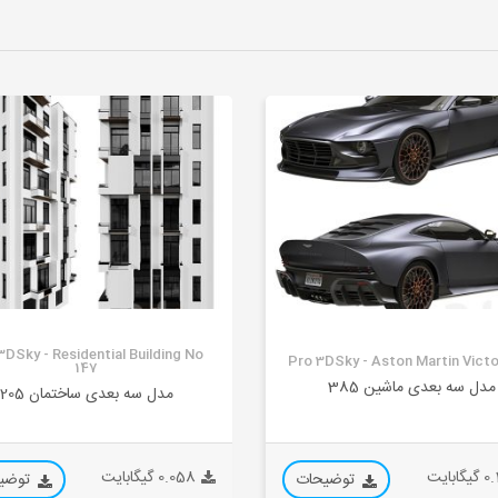
3DSky - Residential Building No
Pro 3DSky - Aston Martin Victo
147
مدل سه بعدی ماشین 385
مدل سه بعدی ساختمان 205
ابایت
0.058 گیگابایت
توضیحات
توضی