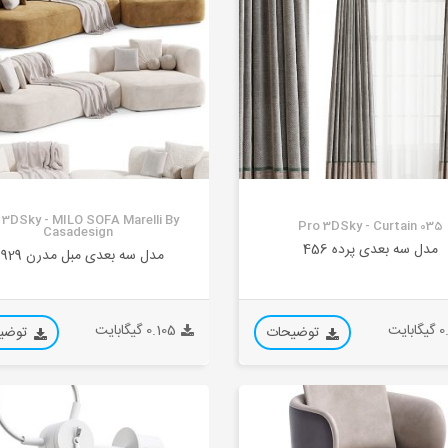
 3DSky - MILO SOFA Marelli By
Pro 3DSky - Curtain 035
Casadesign
مدل سه بعدی پرده 456
مدل سه بعدی مبل مدرن 3929
بایت
0.105 گیگابایت
توضیحات
توضی