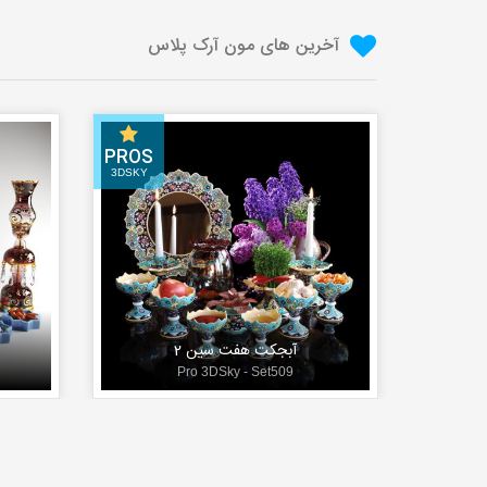
آخرین های مون آرک پلاس
PROS
3DSKY
آبجکت هفت سین 2
Pro 3DSky - Set509