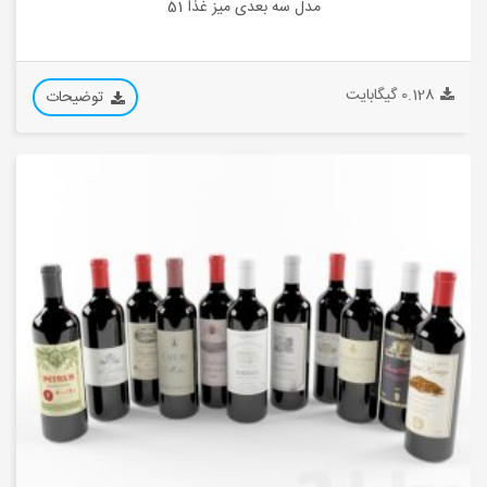
مدل سه بعدی میز غذا 51
0.128 گیگابایت
توضیحات