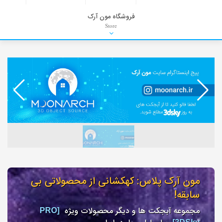
فروشگاه مون آرک
Store
HDRI
Material
PNG-PSD
Exterior Scenes
Interior Scenes
Moulding
Refrences
Stock Images
Background
مون آرک پلاس: کهکشانی از محصولاتی بی
سابقه!
مجموعه آبجکت ها و دیگر محصولات ویژه
[PRO