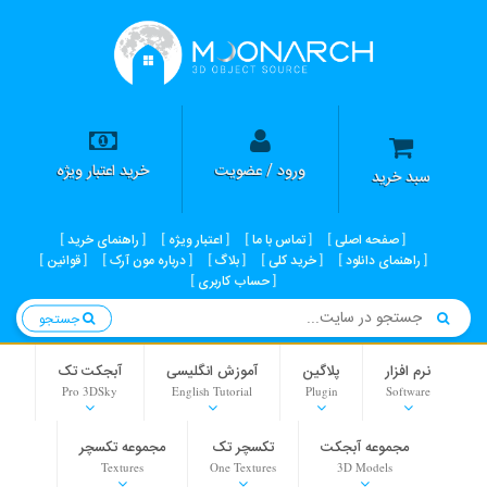
ورود / عضویت
خرید اعتبار ویژه
سبد خرید
صفحه اصلی
تماس با ما
اعتبار ویژه
راهنمای خرید
راهنمای دانلود
خرید کلی
بلاگ
درباره مون آرک
قوانین
حساب کاربری
جستجو
نرم افزار
پلاگین
آموزش انگلیسی
آبجکت تک
Pro 3DSky
English Tutorial
Plugin
Software
مجموعه آبجکت
تکسچر تک
مجموعه تکسچر
Textures
One Textures
3D Models