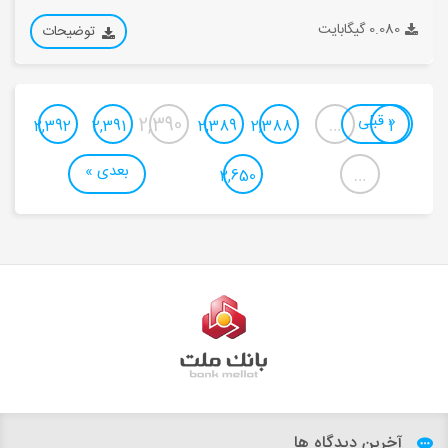
0.080 گیگابایت
توضیحات
« قبلی
2,390
…
2,392
2,391
2,389
2,388
1
بعدی »
…
2,650
آخرین دیدگاه ها