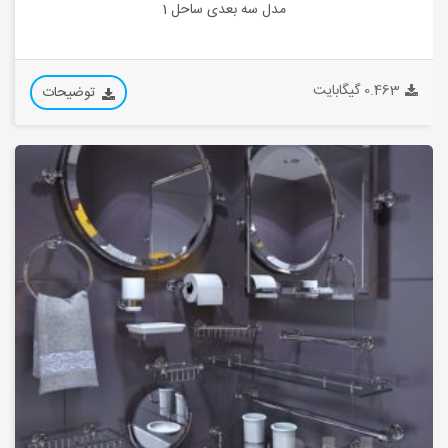
مدل سه بعدی ساحل 1
0.463 گیگابایت
توضیحات