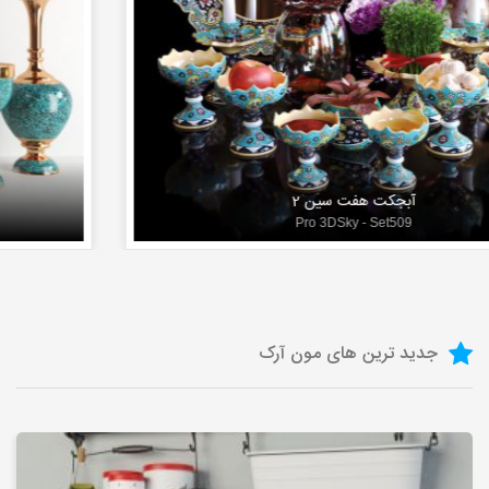
آبجکت هفت سین 2
Pro 3DSky - Set509
جدید ترین های مون آرک