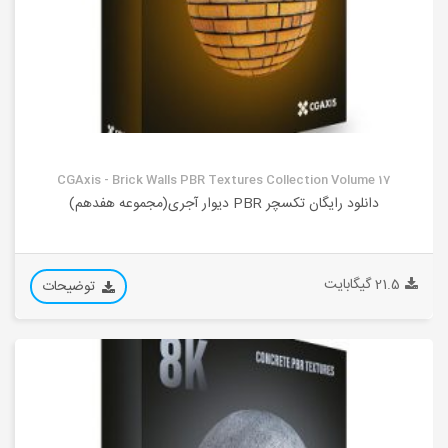
CGAxis - Brick Walls PBR Textures Collection Volume 17
دانلود رایگان تکسچر PBR دیوار آجری(مجموعه هفدهم)
21.5 گیگابایت
توضیحات