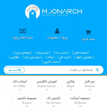
ورود / عضویت
خرید اعتبار ویژه
سبد خرید
صفحه اصلی
تماس با ما
اعتبار ویژه
راهنمای خرید
راهنمای دانلود
خرید کلی
بلاگ
درباره مون آرک
قوانین
حساب کاربری
جستجو
نرم افزار
پلاگین
آموزش انگلیسی
آبجکت تک
Pro 3DSky
English Tutorial
Plugin
Software
مجموعه آبجکت
تکسچر تک
مجموعه تکسچر
Textures
One Textures
3D Models