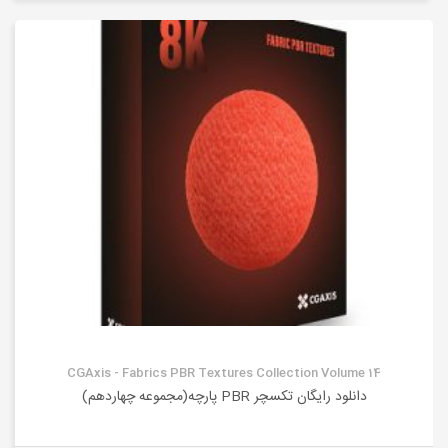
CGAxis - Fabrics PBR Textures Collection Volume 14
دانلود رایگان تکسچر PBR پارچه(مجموعه چهاردهم)