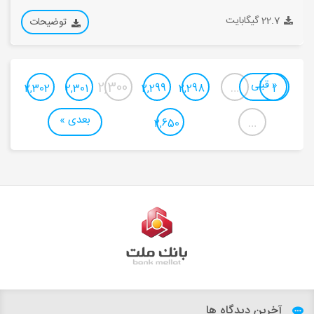
22.7 گیگابایت
توضیحات
« قبلی
2,300
…
2,302
2,301
2,299
2,298
1
بعدی »
…
2,650
آخرین دیدگاه ها