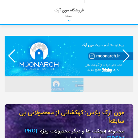
فروشگاه مون آرک
Store
HDRI
Material
PNG-PSD
Exterior Scenes
Interior Scenes
Moulding
Refrences
Stock Images
Background
مون آرک پلاس: کهکشانی از محصولاتی بی
سابقه!
مجموعه آبجکت ها و دیگر محصولات ویژه
[PRO