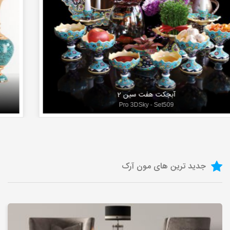
آبجکت هفت سین 2
Pro 3DSky - Set509
جدید ترین های مون آرک