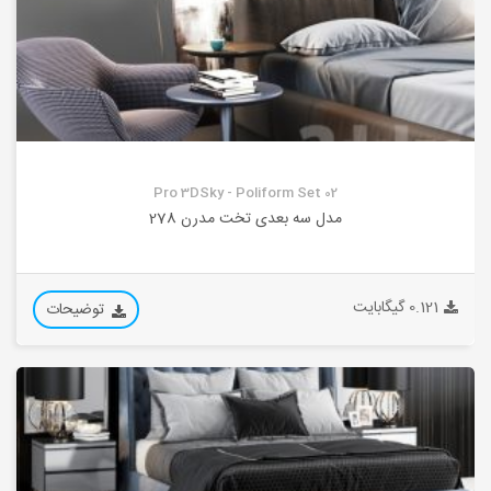
Pro 3DSky - Poliform Set 02
مدل سه بعدی تخت مدرن 278
0.121 گیگابایت
توضیحات