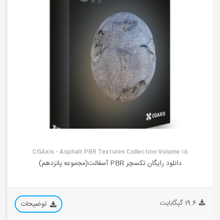
CGAxis - Asphalt PBR Textures Collection Volume 15
دانلود رایگان تکسچر PBR آسفالت(مجموعه پانزدهم)
19.6 گیگابایت
توضیحات