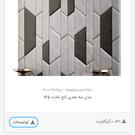
Pro 3DSky - Headboard N11
مدل سه بعدی تاج تخت 145
0.031 گیگابایت
توضیحات