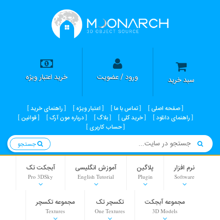
ورود / عضویت
خرید اعتبار ویژه
سبد خرید
صفحه اصلی
تماس با ما
اعتبار ویژه
راهنمای خرید
راهنمای دانلود
خرید کلی
بلاگ
درباره مون آرک
قوانین
حساب کاربری
جستجو
نرم افزار
پلاگین
آموزش انگلیسی
آبجکت تک
Pro 3DSky
English Tutorial
Plugin
Software
مجموعه آبجکت
تکسچر تک
مجموعه تکسچر
Textures
One Textures
3D Models