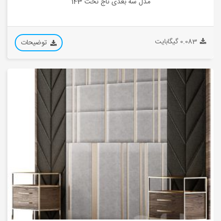
مدل سه بعدی تاج تخت 143
0.083 گیگابایت
توضیحات