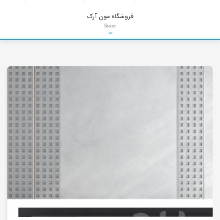
فروشگاه مون آرک
Store
HDRI
Material
PNG-PSD
Exterior Scenes
Interior Scenes
Moulding
Refrences
Stock Images
Background