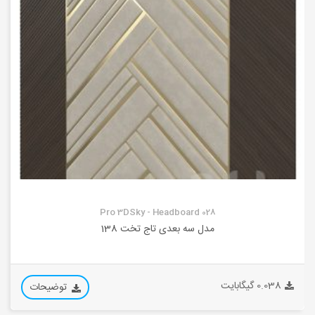
Pro 3DSky - Headboard 028
مدل سه بعدی تاج تخت 138
0.038 گیگابایت
توضیحات