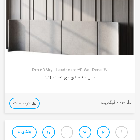
Pro 3DSky - Headboard 3D Wall Panel 40
مدل سه بعدی تاج تخت 134
0.010 گیگابایت
توضیحات
بعدی »
…
1
10
3
2