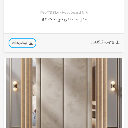
Pro 3DSky - Headboard N18
مدل سه بعدی تاج تخت 142
0.035 گیگابایت
توضیحات