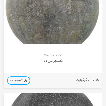
Concrete 071
تکسچر بتن 71
0.117 گیگابایت
توضیحات