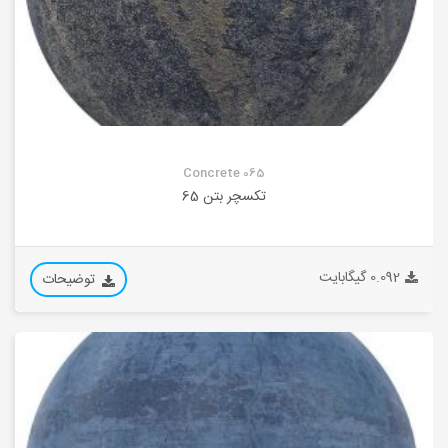
Concrete 065
تکسچر بتن 65
0.092 گیگابایت
توضیحات