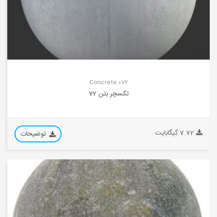
Concrete 072
تکسچر بتن 72
7.72 گیگابایت
توضیحات