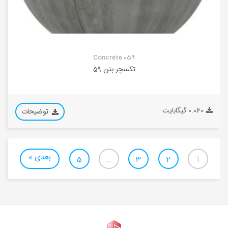
Concrete 059
تکسچر بتن 59
0.060 گیگابایت
توضیحات
بعدی »
…
1
5
3
2