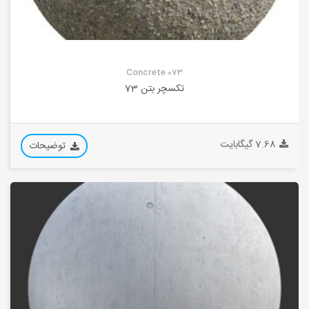
Concrete 073
تکسچر بتن 73
7.68 گیگابایت
توضیحات