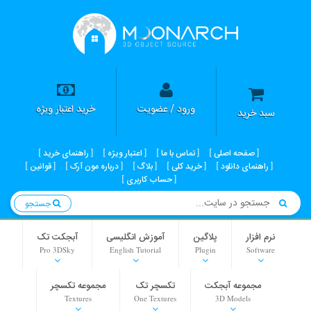
ورود / عضویت
خرید اعتبار ویژه
سبد خرید
صفحه اصلی
تماس با ما
اعتبار ویژه
راهنمای خرید
راهنمای دانلود
خرید کلی
بلاگ
درباره مون آرک
قوانین
حساب کاربری
جستجو
نرم افزار
پلاگین
آموزش انگلیسی
آبجکت تک
Pro 3DSky
English Tutorial
Plugin
Software
مجموعه آبجکت
تکسچر تک
مجموعه تکسچر
Textures
One Textures
3D Models