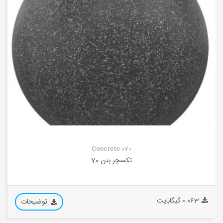
Concrete 070
تکسچر بتن 70
0.063 گیگابایت
توضیحات