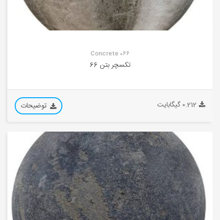
Concrete 066
تکسچر بتن 66
0.212 گیگابایت
توضیحات