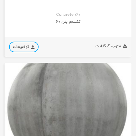
Concrete 060
تکسچر بتن 60
0.038 گیگابایت
توضیحات