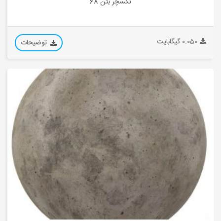
تکسچر بتن 68
0.050 گیگابایت
توضیحات