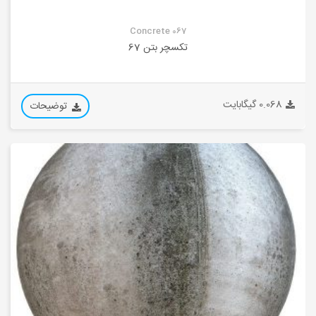
Concrete 067
تکسچر بتن 67
0.068 گیگابایت
توضیحات