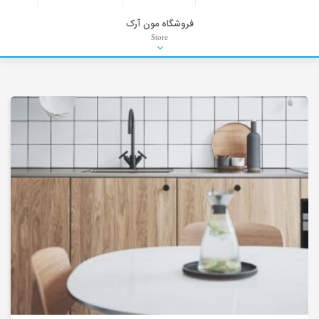
فروشگاه مون آرک
Store
HDRI
Material
PNG-PSD
Exterior Scenes
Interior Scenes
Moulding
Refrences
Stock Images
Background