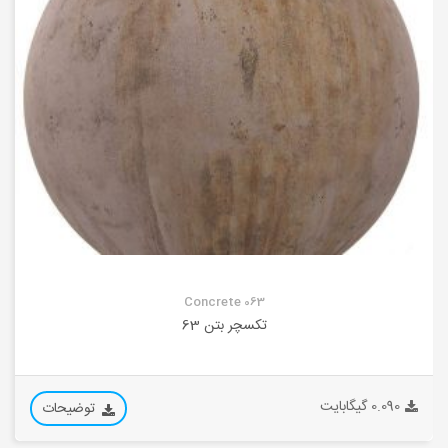
Concrete 063
تکسچر بتن 63
0.090 گیگابایت
توضیحات