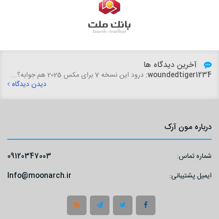
آخرین دیدگاه ها
fatemeh.dfard:
woundedtiger1234:
درود این نسخه 7 برای مکس 2025 هم جوابه؟...
سلام،خسته نباشید. با تشکر از سایت خوب و آبجکت
های رئالی که میگذارید. این آبجکت ...
دیدن دیدگاه
دیدن دیدگاه
درباره مون آرک
شماره تماس:
09120347003
ایمیل پشتیبانی:
Info@moonarch.ir