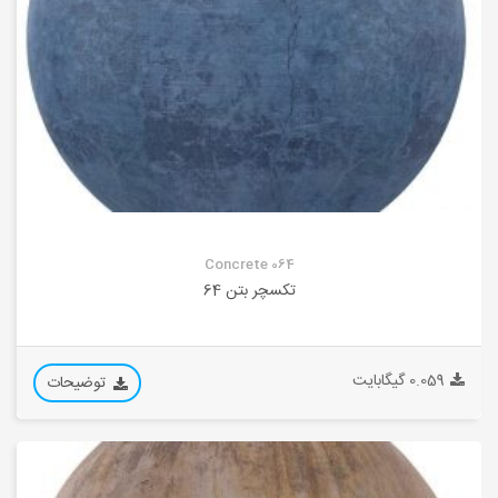
Concrete 064
تکسچر بتن 64
0.059 گیگابایت
توضیحات